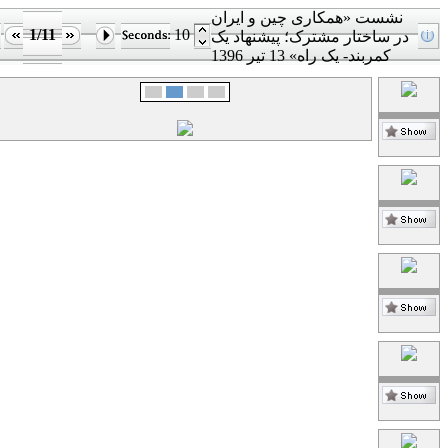
نشست «همکاری چین و ایران
1/11
10
در ساختار مشترک؛ پیشنهاد یک
کمربند- یک راه» 13 تیر 1396