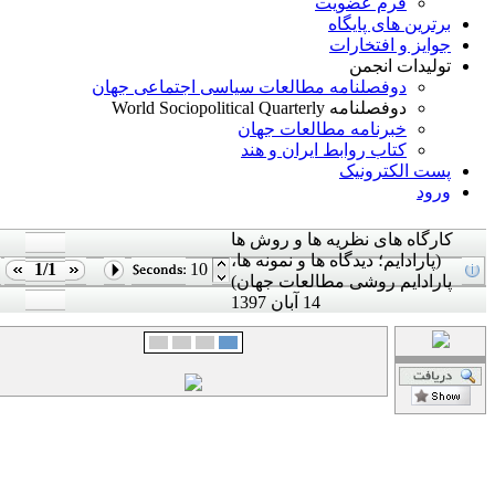
فرم عضویت
برترین های پایگاه
جوایز و افتخارات
تولیدات انجمن
دوفصلنامه مطالعات سیاسی اجتماعی جهان
دوفصلنامه World Sociopolitical Quarterly
خبرنامه مطالعات جهان
کتاب روابط ایران و هند
پست الکترونیک
ورود
کارگاه های نظریه ها و روش ها
(پارادایم؛ دیدگاه ها و نمونه ها،
1/1
10
پارادایم روشی مطالعات جهان)
14 آبان 1397