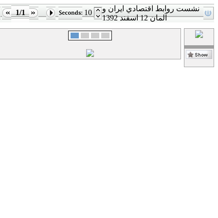
نشست روابط اقتصادي ايران و
1/1
10
آلمان 12 اسفند 1392