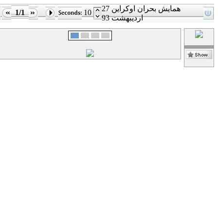
همایش بحران اوکراین 27
1/1
10
اردیبهشت 93