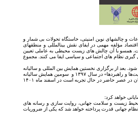
و چالش­­های نوین امنیتی، خاستگاه تحولات بی شمار و
قتصاد مؤلفه مهمی در ایفای نقش بین­المللی و منطقه­ای
ت. هم­سو با آن چالش های زیست محیطی به عاملی تعیین
گیری نظام های اجتماعی و سیاسی ایفا می کنند. مجموع
د. بعد از برگزاری نخستین همایش بین المللی و سالیانه
انجمن ایرانی مطالعات جهان در ۵ اسفند ۱۳۹۶، دومین همایش سالیانه با عنوان «چندجانبه‌گرایی در سیاست خارجی ایران؛ ظرفیت‌ها و راهبردها» در سال ۱۳۹۷ و سومین همایش سالیانه
باعنوان «مطالعات چین»، چهارمین همایش سالیانه با موضوع «چشم انداز نظام قدرت جهانی» با در نظر گرفتن تحولاتی که جهان در عصر حاضر در حال تجربه است در اسفند ماه ۱۴۰۱
انی خواهد کرد:
 محیط زیست و سلامت جهانی، روایت سازی و رسانه های
 نظام جهانی قدرت پرداخته خواهد شد که یکی از ضروریات