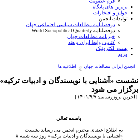
فرم عضویت
برترین های پایگاه
جوایز و افتخارات
تولیدات انجمن
دوفصلنامه مطالعات سیاسی اجتماعی جهان
دوفصلنامه World Sociopolitical Quarterly
خبرنامه مطالعات جهان
کتاب روابط ایران و هند
پست الکترونیک
ورود
انجمن ایرانی مطالعات جهان
اطلاعیه ها
شست «آشنایی با نویسندگان و ادبیات ترکیه»
رگزار می شود
آخرین بروزرسانی: ۱۴۰۱/۹/۷ |
باسمه تعالی
به اطلاع اعضای محترم انجمن می رساند نشست
«آشنایی با نویسندگان و ادبیات ترکیه» روز سه شنبه ۸