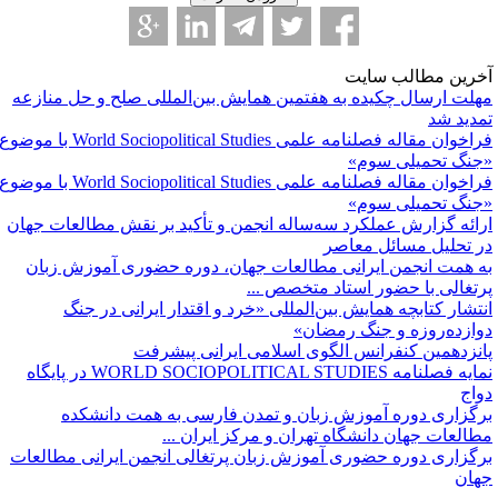
خرین مطالب سایت
هلت ارسال چکیده به هفتمین همایش بین‌المللی صلح و حل منازعه
مدید شد
فراخوان مقاله فصلنامه علمی World Sociopolitical Studies با موضوع
جنگ تحمیلی سوم»
فراخوان مقاله فصلنامه علمی World Sociopolitical Studies با موضوع
جنگ تحمیلی سوم»
رائه گزارش عملکرد سه‌ساله انجمن و تأکید بر نقش مطالعات جهان
ر تحلیل مسائل معاصر
ه همت انجمن ایرانی مطالعات جهان، دوره حضوری آموزش زبان
رتغالی با حضور استاد متخصص ...
نتشار کتابچه همایش بین‌المللی «خرد و اقتدار ایرانی در جنگ
وازده‌روزه و جنگ رمضان»
انزدهمین کنفرانس الگوی اسلامی ایرانی پیشرفت
نمایه فصلنامه WORLD SOCIOPOLITICAL STUDIES ‌در پایگاه
واج
رگزاری دوره آموزش زبان و تمدن فارسی به همت دانشکده
طالعات جهان دانشگاه تهران و مرکز ایران ...
رگزاری دوره حضوری آموزش زبان پرتغالی انجمن ایرانی مطالعات
هان