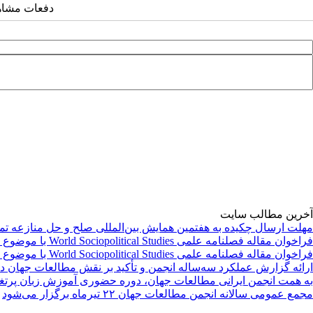
دفعات مشاهده: ۸۸۹
آخرین مطالب سایت
مهلت ارسال چکیده به هفتمین همایش بین‌المللی صلح و حل منازعه تم
فراخوان مقاله فصلنامه علمی World Sociopolitical Studies با موضوع «جنگ تحمیلی سوم»
فراخوان مقاله فصلنامه علمی World Sociopolitical Studies با موضوع «جنگ تحمیلی سوم»
ارائه گزارش عملکرد سه‌ساله انجمن و تأکید بر نقش مطالعات جهان د
به همت انجمن ایرانی مطالعات جهان، دوره حضوری آموزش زبان پرتغا
مجمع عمومی سالانه انجمن مطالعات جهان ۲۲ تیرماه برگزار می‌شود