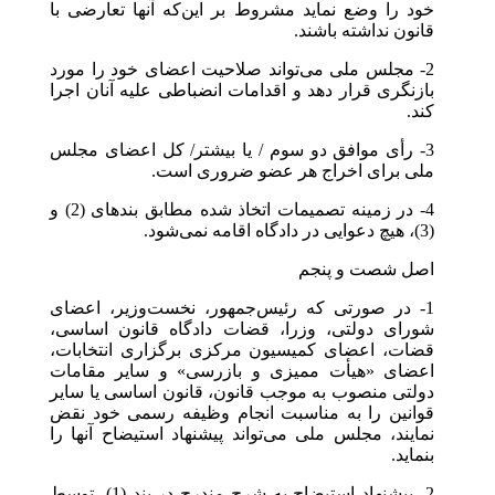
خود را وضع نماید مشروط بر این‌که آنها تعارضی با
قانون نداشته باشند.
2- مجلس ملی می‌تواند صلاحیت اعضای خود را مورد
بازنگری قرار دهد و اقدامات انضباطی علیه آنان اجرا
کند.
3- رأی موافق دو سوم / یا بیشتر/ کل اعضای مجلس
ملی برای اخراج هر عضو ضروری است.
4- در زمینه تصمیمات اتخاذ شده مطابق بندهای (2) و
(3)، هیچ دعوایی در دادگاه اقامه نمی‌شود.
اصل شصت و پنجم
1- در صورتی که رئیس‌جمهور، نخست‌وزیر، اعضای
شورای دولتی، وزرا، قضات دادگاه قانون اساسی،
قضات، اعضای کمیسیون مرکزی برگزاری انتخابات،
اعضای «هیأت ممیزی و بازرسی» و سایر مقامات
دولتی منصوب به موجب قانون، قانون اساسی یا سایر
قوانین را به مناسبت انجام وظیفه رسمی خود نقض
نمایند، مجلس ملی می‌تواند پیشنهاد استیضاح آنها را
بنماید.
2- پیشنهاد استیضاح به شرح مندرج در بند (1)، توسط