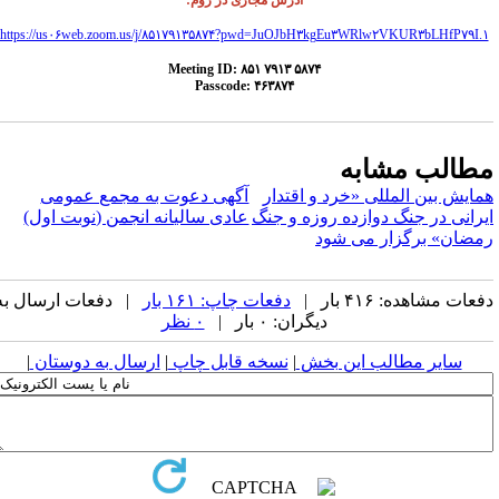
آدرس مجازی در زوم:
https://us۰۶web.zoom.us/j/۸۵۱۷۹۱۳۵۸۷۴?pwd=JuOJbH۳kgEu۳WRlw۲VKUR۳bLHfP۷۹I.
Meeting ID: ۸۵۱ ۷۹۱۳ ۵۸۷۴
Passcode: ۴۶۳۸۷۴
طالب مشابه
مایش بین المللی «خرد و اقتدار
آگهی دعوت به مجمع عمومی
یرانی در جنگ دوازده روزه و جنگ
عادی سالیانه انجمن (نوبت اول)
مضان» برگزار می شود
عات مشاهده: ۴۱۶ بار |
دفعات چاپ: ۱۶۱ بار
| دفعات ارسال به
دیگران: ۰ بار |
۰ نظر
سایر مطالب این بخش
|
نسخه قابل چاپ
|
ارسال به دوستان
|