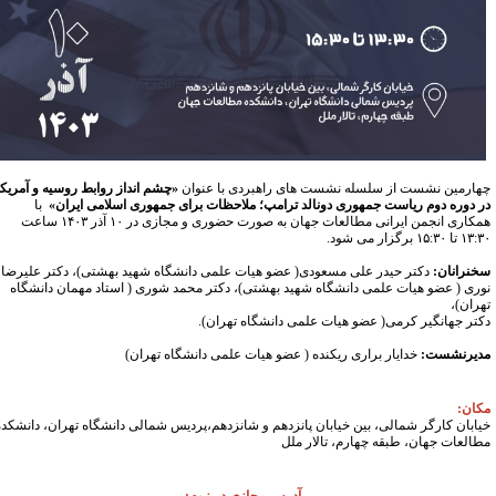
هارمین نشست از سلسله نشست های راهبردی با عنوان
«چشم انداز روابط روسیه و آمریکا
ر دوره دوم ریاست جمهوری دونالد ترامپ؛ ملاحظات برای جمهوری اسلامی ایران»
با
همکاری انجمن ایرانی مطالعات جهان به صورت حضوری و مجازی در ۱۰ آذر ۱۴۰۳ ساعت
تا ۱۵:۳۰ برگزار می شود.
خنرانان:
دکتر حیدر علی مسعودی( عضو هیات علمی دانشگاه شهید بهشتی)، دکتر علیرضا
وری ( عضو هیات علمی دانشگاه شهید بهشتی)، دکتر محمد شوری ( استاد مهمان دانشگاه
هران)،
کتر جهانگیر کرمی( عضو هیات علمی دانشگاه تهران).
دیرنشست:
خدایار براری ریکنده ( عضو هیات علمی دانشگاه تهران)
کان:
یابان کارگر شمالی، بین خیابان پانزدهم و شانزدهم،پردیس شمالی دانشگاه تهران، دانشکده
طالعات جهان، ‌طبقه چهارم، تالار ملل