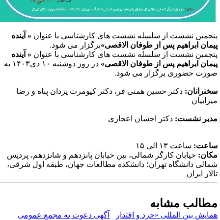
نجمین نشست از سلسله نشست های کارشناسی با عنوان
« آینده
یمان ابراهیم پس از طوفان الاقصی»
برگزار می شود.
نجمین نشست از سلسله نشست های کارشناسی با عنوان
« آینده
یمان ابراهیم پس از طوفان الاقصی»
در روز دوشنبه ۱۰ دی۱۴۰۳ به
ورت حضوری برگزار می شود.
خنرانان:
دکتر حسین همتی فر، دکتر کیومرث یزدان پناه و رضا
یرابیان
دیر نشست:
دکتر احسان اعجازی
اعت:
ساعت ۱۳ الی ۱۵
کان:
خیابان کارگر شمالی، بین خیابان پانزدهم و شانزدهم، پردیس
مالی دانشگاه تهران؛ دانشکده مطالعات جهان، طبقه اول شرقی،
الار ایران
طالب مشابه
مایش بین المللی «خرد و اقتدار
آگهی دعوت به مجمع عمومی