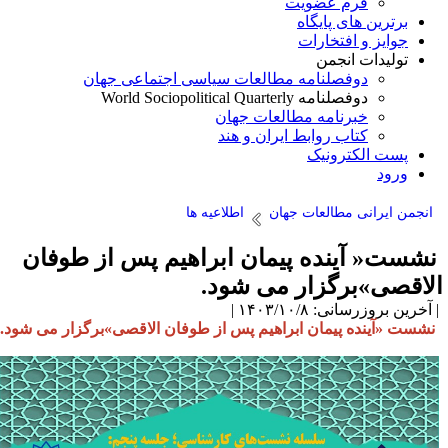
فرم عضویت
برترین های پایگاه
جوایز و افتخارات
تولیدات انجمن
دوفصلنامه مطالعات سیاسی اجتماعی جهان
دوفصلنامه World Sociopolitical Quarterly
خبرنامه مطالعات جهان
کتاب روابط ایران و هند
پست الکترونیک
ورود
انجمن ایرانی مطالعات جهان
اطلاعیه ها
شست« آینده پیمان ابراهیم پس از طوفان
لاقصی»برگزار می شود.
آخرین بروزرسانی: ۱۴۰۳/۱۰/۸ |
شست «آینده پیمان ابراهیم پس از طوفان الاقصی»برگزار می شود.