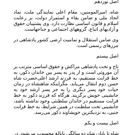
اصل نوزدهم
شاه، امیرالمومنین، مقام اعلی نمایندگی ملت، نماد
اتحاد ملی و ضامن بقاء و استمرار دولت، بر رعایت
اسلام و قانون اساسی نظارت دارد. وی پشتیبان حقوق
و آزادیهای اتباع، گروههای اجتماعی و جناحهاست.
وی ضامن استقلال و تمامیت ارضی کشور پادشاهی در
مرزهای رسمی است.
اصل بیستم
تاج و تخت پادشاهی مراکش و حقوق اساسی مترتب بر
آن موروثی است و از پدر به پسر بین خاندان ذکور، به
خط قرابت مستقیم، به فرزند ارشد اعلی‌حضرت شاه
حسن دوم انتقال می‌یابد، مگر‌اینکه شاهنشاه در زمان
حیات خود پسر دیگری را به جز پسر ارشد خود به
جانشینی خویش برگزیند. هرگاه که فرزند ذکور به خط
قرابت مستقیم در خاندان سلطنتی وجود نداشته باشد،
جانشینی تخت سلطنت در همین شرایط، به خط قرابت
جنبی، به نزدیکترین خویشاوند ذکور می‌رسد.
اصل بیست و یکم
شاه تا پایان شانزده سالگی نابالغ محسوب می‌شود. در