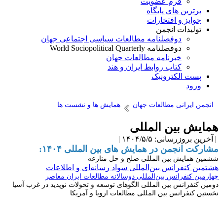
فرم عضویت
برترین های پایگاه
جوایز و افتخارات
تولیدات انجمن
دوفصلنامه مطالعات سیاسی اجتماعی جهان
دوفصلنامه World Sociopolitical Quarterly
خبرنامه مطالعات جهان
کتاب روابط ایران و هند
پست الکترونیک
ورود
انجمن ایرانی مطالعات جهان
همایش ها و نشست ها
مایش بین المللی
آخرین بروزرسانی: ۱۴۰۴/۵/۵ |
شارکت انجمن در همایش های بین المللی ۱۴۰۴:
شمین همایش بین المللی صلح و حل منازعه
شتمین کنفرانس بین‌المللی سواد رسانه‌ای و اطلاعات
هارمین کنفرانس بین‌المللی دوسالانه مطالعات ایران معاصر
ومین کنفرانس بین المللی الگوهای توسعه و تحولات نوپدید در غرب آسیا
خستین کنفرانس بین المللی مطالعات اروپا و آمریکا