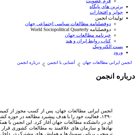
فرم عضویت
برترین های پایگاه
جوایز و افتخارات
تولیدات انجمن
دوفصلنامه مطالعات سیاسی اجتماعی جهان
دوفصلنامه World Sociopolitical Quarterly
خبرنامه مطالعات جهان
کتاب روابط ایران و هند
پست الکترونیک
ورود
انجمن ایرانی مطالعات جهان
آشنایی با انجمن
درباره انجمن
درباره انجمن
۱۳۹۰، فعالیت خود را با هدف پیشبرد مطالعه در حوزه
ای در دانشکده مطالعات جهان آغاز کرد. این انجمن با ه
نهادها و سازمان های علاقمند به مطالعات کشوری قرا
ترویجی، برپایی سمینارها و همایش های مشترک در داخل 