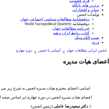
فرم عضویت
برترین های پایگاه
جوایز و افتخارات
تولیدات انجمن
دوفصلنامه مطالعات سیاسی اجتماعی جهان
دوفصلنامه World Sociopolitical Quarterly
خبرنامه مطالعات جهان
کتاب روابط ایران و هند
پست الکترونیک
ورود
انجمن ایرانی مطالعات جهان
آشنایی با انجمن
دوره چهارم
اعضای هیات مدیره
اسامی اعضای محترم هیات مدیره انجمن به شرح زیر می ب
اعضای هیات مدیره انجمن در دوره چهارم (بر اساس نتیجه انتخابات تاریخ اول خرداد ۱۴۰۲ و نخستین ج
۱
. دکتر سعیدرضا عاملی
(رئیس انجمن)