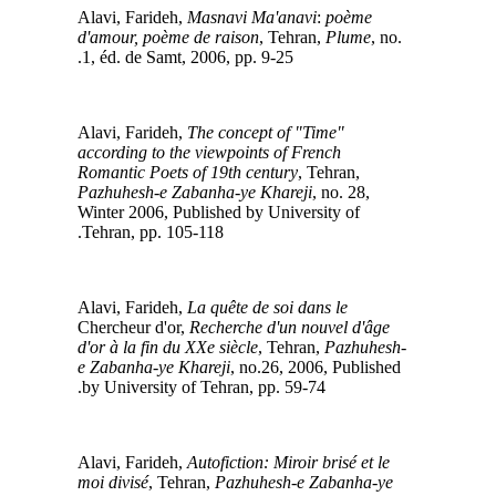
Masnavi Ma'anavi
:
poème
Alavi, Farideh,
d'amour, poème de raison
, Tehran,
Plume
, no.
1, éd. de Samt, 2006, pp. 9-25.
The concept of "Time"
Alavi, Farideh,
according to the viewpoints of French
Romantic Poets of 19th century
, Tehran,
Pazhuhesh-e Zabanha-ye Khareji
, no. 28,
Winter 2006, Published by University of
Tehran, pp. 105-118.
La quête de soi dans le
‍‍‍
Alavi, Farideh,
Chercheur d'or,
Recherche d'un nouvel d'âge
d'or à la fin du XXe siècle
, Tehran,
Pazhuhesh-
e Zabanha-ye Khareji
, no.26, 2006, Published
by University of Tehran, pp. 59-74.
Autofiction: Miroir brisé et le
Alavi, Farideh,
moi divisé
, Tehran,
Pazhuhesh-e Zabanha-ye