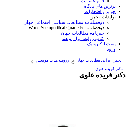
فرم عضویت
برترین های پایگاه
جوایز و افتخارات
تولیدات انجمن
دوفصلنامه مطالعات سیاسی اجتماعی جهان
دوفصلنامه World Sociopolitical Quarterly
خبرنامه مطالعات جهان
کتاب روابط ایران و هند
پست الکترونیک
ورود
انجمن ایرانی مطالعات جهان
رزومه هیات موسس
دکتر فریده علوی
کتر فریده علوی