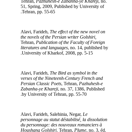
Tehran,
Pazhuhesh-e Zabanha-ye Khareji
, no.
51, Spring, 2009, Published by University of
Tehran, pp. 55-65.
The effect of the new novel on
Alavi, Farideh,
the novels of the Persian writer Golshiri,
Tehran,
Publication of the Faculty of Foreign
literatures and languages
, no. 14, published by
University of Kharkof, 2008, pp. 5-15.
The Bird as symbol in the
Alavi, Farideh,
verses of the Nineteenh-Century French and
Persian Classic Poets
, Tehran,
Pazhuhesh-e
Zabanha-ye Khareji
, no. 37, 1386, Published
by University of Tehran, pp. 55-70.
Le
Alavi, Farideh, Salehinia, Negar,
personnage au statut déstabilisé, la dissolution
du personnage: des nouveaux romanciers à
Houshang Golshiri,
Tehran,
Plume
, no. 3, éd.