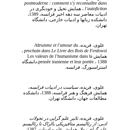
postmoderne : comment s’y reconnaître dans
، همایش تخیل و خودنگری در
l’autofiction
ادبیات معاصر سه دهه اخیر فرانسه، 1389،
دانشکده زبانها و ادبیات خارجی، دانشگاه
تهران.
Altruisme et l’amour du
علوی، فریده،
،
prochain dans Le Livre des Rois de Ferdowsi
همایش Les valeurs de l’humanisme dans la
pensée iranienne et leur portée ، 1388،دانشگاه
استراسبورگ، فرانسه.
،
سیاست در ادبیات فرانسه
علوی، فریده،
همایش فرهنگ و هنر فرانسه، 1388، دانشکده
مطالعات جهان، دانشگاه تهران.
علوی، فریده،
تاثیر علم گرایی در تحولات
ادبی: از رئالیسم متافیزیکی بالزاک تا رئالیسم
علم گرای زولا
، همایش علم و ادبیات، 1387،