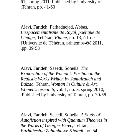
61, spring 2011, Published by University of
Tehran, pp. 41-60.
Alavi, Farideh, Farhadnejad, Abbas,
L’espacementalisme de Royaï, poétique de
l’image
, Téhéran,
Plume
, no. 13, éd. de
l'Université de Téhéran, printemps-été 2011,
pp. 39-53.
The
Alavi, Farideh, Saeedi, Soheila,
Exploration of the Woman's Position in the
Realistic Works Written by Jamalzadeh and
Balzac
, Tehran,
Woman in Culture & Art,
Women's research
, vol. 1, no. 3, spring 2010,
Published by University of Tehran, pp. 39-58.
A Study of
Alavi, Farideh, Saeedi, Soheila,
Autofiction inspired with Quantum Theories in
the Works of Georges Perec
, Tehran,
Pazhuhesh-e Zabanha-ye Khareji
, no. 54,