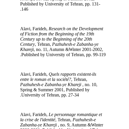
Published by University of Tehran, pp. 131-
146.
Research on the Development
Alavi, Farideh,
of Fiction from the Beginning of the 19th
Century up to the Beginning of the 20th
Century
, Tehran,
Pazhuhesh-e Zabanha-ye
Khareji
, no. 11, Autumn &Winter 2001-2002,
Published by University of Tehran, pp. 99-119.
Quels rapports existent-ils
Alavi, Farideh,
entre le roman et la société?
, Tehran,
Pazhuhesh-e Zabanha-ye Khareji
, no. 10,
Spring & Summer 2001, Published by
University of Tehran, pp. 27-34.
Le personnage romantique et
Alavi, Farideh,
la crise de l'identité
, Tehran,
Pazhuhesh-e
Zabanha-ye Khareji
, no. 9, Autumn &Winter