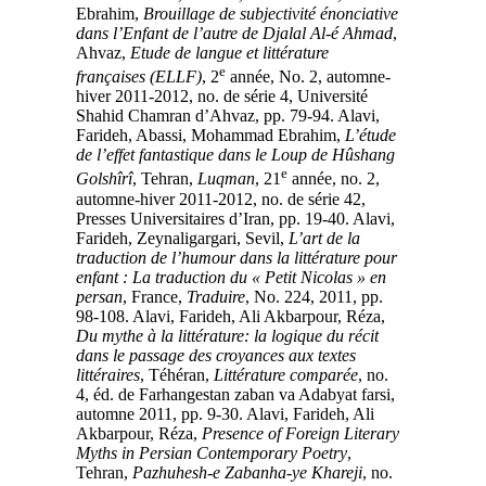
Ebrahim,
Brouillage de subjectivité énonciative
dans l’Enfant de l’autre de Djalal Al-é Ahmad
,
Ahvaz,
Etude de langue et littérature
e
françaises (ELLF)
, 2
année, No. 2, automne-
hiver 2011-2012, no. de série 4, Université
Shahid Chamran d’Ahvaz, pp. 79-94. Alavi,
Farideh, Abassi, Mohammad Ebrahim,
L’étude
de l’effet fantastique dans le Loup de Hûshang
e
Golshîrî
, Tehran,
Luqman
, 21
année, no. 2,
automne-hiver 2011-2012, no. de série 42,
Presses Universitaires d’Iran, pp. 19-40. Alavi,
Farideh, Zeynaligargari, Sevil,
L’art de la
traduction de l’humour dans la littérature pour
enfant : La traduction du « Petit Nicolas » en
persan
, France,
Traduire
, No. 224, 2011, pp.
98-108. Alavi, Farideh, Ali Akbarpour, Réza,
Du mythe à la littérature: la logique du récit
dans le passage des croyances aux textes
littéraires
, Téhéran,
Littérature comparée
, no.
4, éd. de Farhangestan zaban va Adabyat farsi,
automne 2011, pp. 9-30. Alavi, Farideh, Ali
Akbarpour, Réza,
Presence of Foreign Literary
Myths in Persian Contemporary Poetry
,
Tehran,
Pazhuhesh-e Zabanha-ye Khareji
, no.