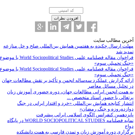
خرین مطالب سایت
هلت ارسال چکیده به هفتمین همایش بین‌المللی صلح و حل منازعه
مدید شد
فراخوان مقاله فصلنامه علمی World Sociopolitical Studies با موضوع
جنگ تحمیلی سوم»
فراخوان مقاله فصلنامه علمی World Sociopolitical Studies با موضوع
جنگ تحمیلی سوم»
رائه گزارش عملکرد سه‌ساله انجمن و تأکید بر نقش مطالعات جهان
ر تحلیل مسائل معاصر
ه همت انجمن ایرانی مطالعات جهان، دوره حضوری آموزش زبان
رتغالی با حضور استاد متخصص ...
نتشار کتابچه همایش بین‌المللی «خرد و اقتدار ایرانی در جنگ
وازده‌روزه و جنگ رمضان»
انزدهمین کنفرانس الگوی اسلامی ایرانی پیشرفت
نمایه فصلنامه WORLD SOCIOPOLITICAL STUDIES ‌در پایگاه
واج
رگزاری دوره آموزش زبان و تمدن فارسی به همت دانشکده