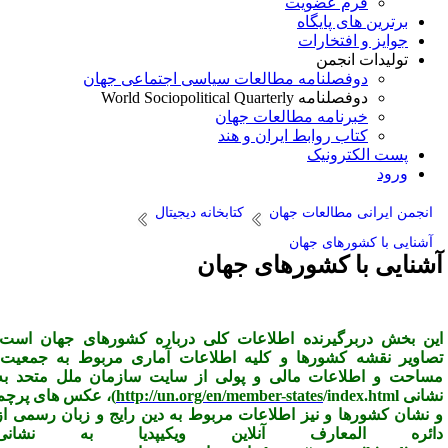
فرم عضویت
برترین های پایگاه
جوایز و افتخارات
تولیدات انجمن
دوفصلنامه مطالعات سیاسی اجتماعی جهان
دوفصلنامه World Sociopolitical Quarterly
خبرنامه مطالعات جهان
کتاب روابط ایران و هند
پست الکترونیک
ورود
انجمن ایرانی مطالعات جهان
کتابخانه دیجیتال
آشنایی با کشورهای جهان
شنایی با کشورهای جهان
ین بخش دربرگیرنده اطلاعات کلی درباره کشورهای جهان است.
صاویر نقشه کشورها و کلیه اطلاعات آماری مربوط به جمعیت،‌
ساحت و اطلاعات مالی و پولی از سایت سازمان ملل متحد به
شانی
/index.html
http://un.org/en/member-states
)،
عکس های پرچم
 نشان کشورها و نیز اطلاعات مربوط به دین رایج و زبان رسمی از
ائره المعارف آنلاین ویکیپدیا به نشانی