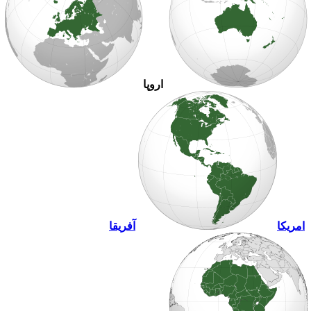
اروپا
مریکا
آفریقا