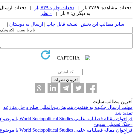
فعات مشاهده: ۲۷۶۹ بار |
دفعات چاپ: ۷۳۹ بار
| دفعات ارسال
به دیگران: ۷ بار |
۰ نظر
سایر مطالب این بخش
|
نسخه قابل چاپ
|
ارسال به دوستان
|
خرین مطالب سایت
هلت ارسال چکیده به هفتمین همایش بین‌المللی صلح و حل منازعه
مدید شد
فراخوان مقاله فصلنامه علمی World Sociopolitical Studies با موضوع
جنگ تحمیلی سوم»
فراخوان مقاله فصلنامه علمی World Sociopolitical Studies با موضوع