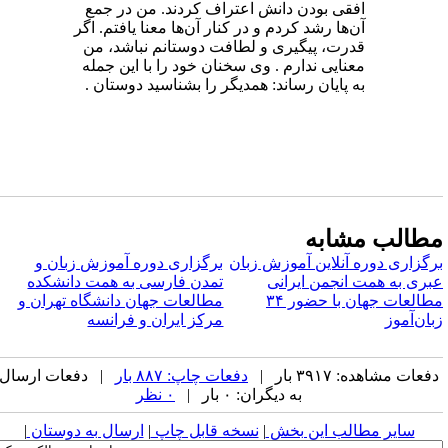
افقی بودن دانش اعتراف کردند. من در جمع
آن‌ها رشد کردم و در کنار آن‌ها معنا یافتم. اگر
قدرت، پیگیری و لطافت دوستانم نباشد، من
معنایی ندارم . وی سخنان خود را با این جمله
به پایان رساند: همدیگر را بشناسید دوستان .
طالب مشابه
رگزاری دوره آنلاین آموزش زبان
برگزاری دوره آموزش زبان و
بری به همت انجمن ایرانی
تمدن فارسی به همت دانشکده
مطالعات جهان با حضور ۳۴
مطالعات جهان دانشگاه تهران و
بان‌آموز
مرکز ایران و فرانسه
فعات مشاهده: ۳۹۱۷ بار |
دفعات چاپ: ۸۸۷ بار
| دفعات ارسال
به دیگران: ۰ بار |
۰ نظر
سایر مطالب این بخش
|
نسخه قابل چاپ
|
ارسال به دوستان
|