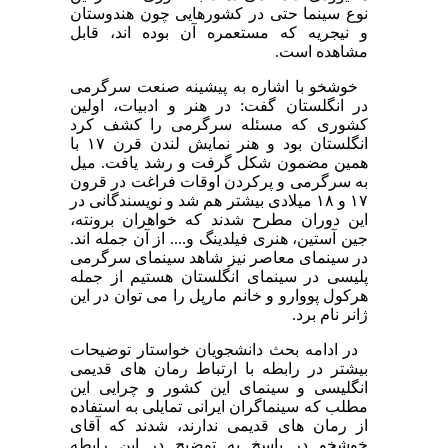
نوع سینما حتی در کشورهایی چون هندوستان
و نیجریه که مستعمره آن بوده اند، قابل
مشاهده است.
خوشخو با اشاره به پیشینه صنعت سرگرمی
در انگلستان گفت: در هنر و ادبیات، اولین
کشوری که مسئله سرگرمی را کشف کرد
انگلستان بود و هنر نمایش لندن قرن ۱۷ با
همین مضمون شکل گرفت و رشد یافت. میل
به سرگرمی و پرکردن اوقات فراغت در قرون
۱۷ و ۱۸ میلادی بیشتر هم شد و نویسندگانی در
این دوران مطرح شدند که خواهران برونته،
جین آستین، هنری فیلدینگ و.... از آن جمله اند.
در سینمای معاصر نیز شاهد سینمای سرگرمی
پلیسی در سینمای انگلستان هستیم از جمله
هرکول پووارو و خانم مارپل را می توان در این
ژانر نام برد.
در ادامه بحث دانشجویان خواستار توضیحات
بیشتر در رابطه با ارتباط رمان های قدیمی
انگلیسی و سینمای این کشور و چرایی این
مطلب که سینماگران ایرانی تمایلی به استفاده
از رمان های قدیمی ندارند، شدند که آقای
خوشخو در پاسخ به توضیح در این رابطه