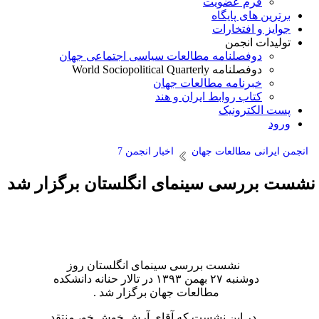
فرم عضویت
برترین های پایگاه
جوایز و افتخارات
تولیدات انجمن
دوفصلنامه مطالعات سیاسی اجتماعی جهان
دوفصلنامه World Sociopolitical Quarterly
خبرنامه مطالعات جهان
کتاب روابط ایران و هند
پست الکترونیک
ورود
انجمن ایرانی مطالعات جهان
اخبار انجمن 7
شست بررسی سینمای انگلستان برگزار شد
نشست بررسی سینمای انگلستان روز
دوشنبه ۲۷ بهمن ۱۳۹۳ در تالار حنانه دانشکده
مطالعات جهان برگزار شد .
در این نشست که آقای آرش خوش خو، منتقد