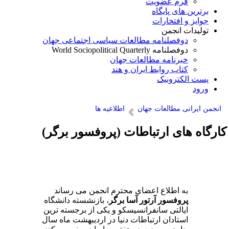
فرم عضویت
برترین های پایگاه
جوایز و افتخارات
تولیدات انجمن
دوفصلنامه مطالعات سیاسی اجتماعی جهان
دوفصلنامه World Sociopolitical Quarterly
خبرنامه مطالعات جهان
کتاب روابط ایران و هند
پست الکترونیک
ورود
انجمن ایرانی مطالعات جهان
اطلاعیه ها
ارگاه های ارتباطات (پروفسور برگر)
به اطلاع اعضای محترم انجمن می رساند
پروفسور آرتور آسا برگر
، بازنشسته دانشگاه
ایالتی سانفرانسیسکو و یکی از برجسته ترین
استادان ارتباطات دنیا در اردیبهشت ماه سال