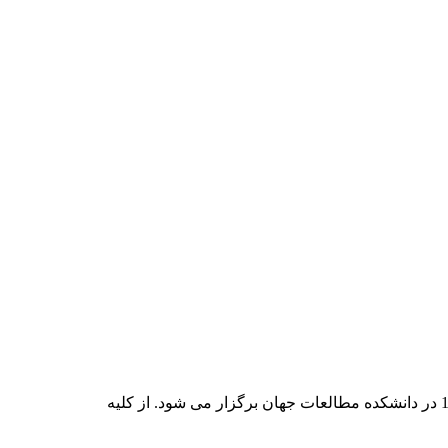
به اطلاع اعضای محترم انجمن می رساند نشست تحلیل سینمای امریکای لاتین روز دوشنبه 31 فروردین 94 از ساعت 14 الی 15:30 در دانشکده مطالعات جهان برگزار می شود. از کلیه