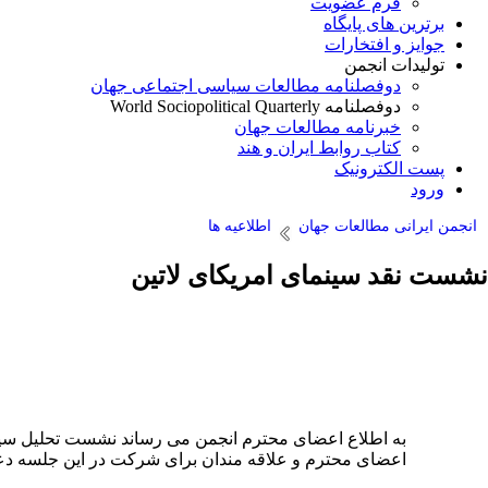
فرم عضویت
برترین های پایگاه
جوایز و افتخارات
تولیدات انجمن
دوفصلنامه مطالعات سیاسی اجتماعی جهان
دوفصلنامه World Sociopolitical Quarterly
خبرنامه مطالعات جهان
کتاب روابط ایران و هند
پست الکترونیک
ورود
انجمن ایرانی مطالعات جهان
اطلاعیه ها
نشست نقد سینمای امریکای لاتین
اعضای محترم و علاقه مندان برای شرکت در این جلسه دع