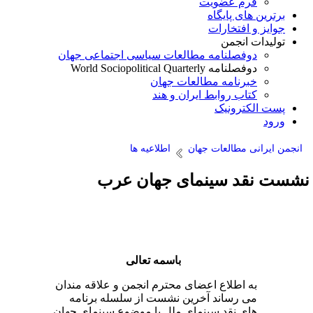
فرم عضویت
برترین های پایگاه
جوایز و افتخارات
تولیدات انجمن
دوفصلنامه مطالعات سیاسی اجتماعی جهان
دوفصلنامه World Sociopolitical Quarterly
خبرنامه مطالعات جهان
کتاب روابط ایران و هند
پست الکترونیک
ورود
انجمن ایرانی مطالعات جهان
اطلاعیه ها
شست نقد سینمای جهان عرب
باسمه تعالی
به اطلاع اعضای محترم انجمن و علاقه مندان
می رساند آخرین نشست از سلسله برنامه
های نقد سینمای ملل با موضوع سینمای جهان