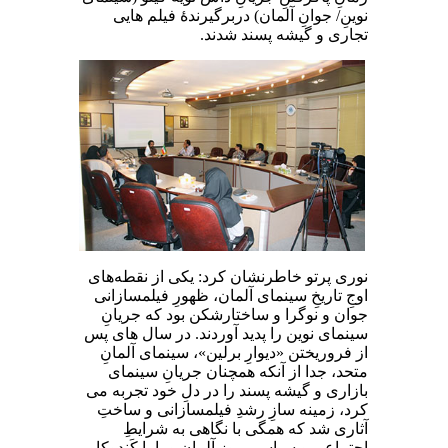
نوینِ/ جوانِ آلمان) دربرگیرندۀ فیلم‌ هایی
تجاری و گیشه ‌پسند شدند.
نوری پرتو خاطرنشان کرد: یکی از نقطه‌های
اوجِ تاریخِ سینمای آلمان، ظهورِ فیلمسازانی
جوان و نوگرا و ساختارشکن بود که جریانِ
سینمای نوین را پدید آوردند. در سال‌ های پس
از فروریختن «دیوارِ برلین»، سینمای آلمانِ
متحد، جدا از آنکه همچنان جریانِ سینمای
بازاری و گیشه ‌پسند را در دلِ خود تجربه می‌
کرد، زمینه‌ سازِ رشدِ فیلمسازانی و ساختِ
آثاری شد که همگی با نگاهی به شرایطِ
اجتماعی و سیاسیِ روزِ آلمان و یا با کَندوکاو