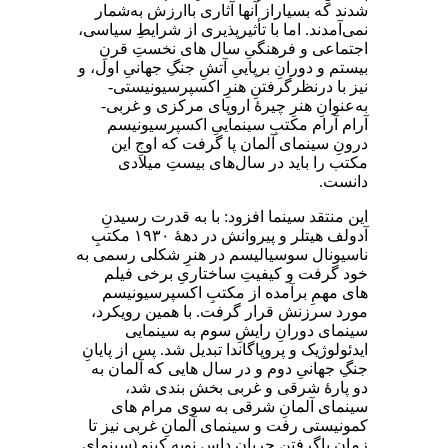
شدند که بسیاراز آنها آثاری باارزش به‌شمار
نمی‌آمدند. اما با تأثیرپذیری از شرایطِ سیاسی،
اجتماعی و فرهنگیِ سال‌ های نخستِ قرنِ
بیستم و دورانِ برپاییِ آتشِ جنگِ جهانیِ اول، و
نیز با درنظرگرفتنِ هنرِ اکسپرسیونیستی-
به‌عنوانِ هنرِ چیرۀ اروپای مرکزی و غربی-
آرام‌ آرام مکتبِ سینماییِ اکسپرسیونیسم
درونِ سینمای آلمان پا گرفت که اوجِ این
مکتب را باید در سال‌های بیستِ میلادی
دانست.
این منتقد سینما افزود: با به ‌قدرت‌ رسیدنِ
آدولف هیتلر و پیروانش در دهۀ ۱۹۳۰ مکتبِ
ناسیونال‌ سوسیالیسم در هنرِ شکلی رسمی به
خود گرفت و کیفیتِ ساختاریِ برخی فیلم
‌های مهمِ برآمده از مکتبِ اکسپرسیونیسم
مورد سرزنش قرار گرفت. با همین رویکرد،
سینمای دورانِ رایشِ سوم به سینمایی
ایدئولوژیک و پروپاگاندا تبدیل شد. پس از پایانِ
جنگِ جهانیِ دوم و در سال‌ هایی که آلمان به
دو پارۀ شرقی و غربی بخش ‌بندی شد،
سینمای آلمانِ شرقی به ‌سوی مرام‌ های
کمونیستی رفت و سینمای آلمانِ غربی نیز تا
زمانِ پاگرفتنِ جریانِ داس نویه کینو (سینمای