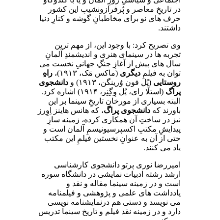
در تاریخِ معاصر و پُرفراز‌ونشیبِ این کشور
حرف‌ های نو برای مخاطبانِ گوشه و کنارِ دنیا
داشتند.
وی تصریح کرد: با وجود این، از مهم ‌ترین
تجربه ‌ها در سینمای هنری و اندیشمندِ آلمانِ
سال ‌های پیش از آغازِ جنگِ جهانیِ نخست می
‌توان به فیلمِ
دیگری
(ماکس مَک، ۱۹۱۳)،
راهِ
روستایی
(پُل فون وُرینگن، ۱۹۱۳) و
دانشجوی
پراگ
(استلَا رای، پُل وِگِنِر، ۱۹۱۴) اشاره کرد.
البته بسیاری از مورخانِ تاریخِ سینما بر این
باورند که
دانشجوی پراگ
، که هانس هاینز اِوِرز
نیز در ساختِ آن همکاری کرده، زمینه سازِ
پیدایشِ مکتبِ اکسپرسیونیسمِ آلمان است و
حتی از آن به‌ عنوانِ نخستین فیلمِ این مکتب
یاد می ‌کنند.
امیررضا نوری پرتو دانشجوی کارشناسی
ارشد رشته ادبیات نمایشی در دانشگاه سوره
است و در زمینه سینما مقاله و نقد و
یادداشت های علمی و پژوهشی و فیلمنامه
می نویسد و دستی هم درنمایشنامه نویسی
دارد و در زمینه نقد فیلم و تاریخ سینما تدریس