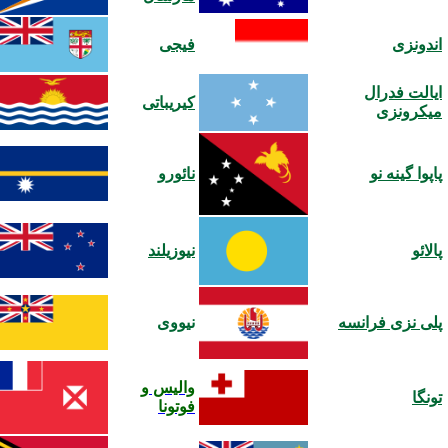
ندونزی
فیجی
یالت فدرال
کیریباتی
یکرونزی
اپوا گینه نو
نائورو
الائو
نیوزیلند
لی نزی فرانسه
نیووی
والیس و
ونگا
فوتونا