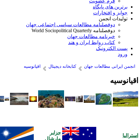
فرم عضویت
برترین های پایگاه
جوایز و افتخارات
تولیدات انجمن
دوفصلنامه مطالعات سیاسی اجتماعی جهان
دوفصلنامه World Sociopolitical Quarterly
خبرنامه مطالعات جهان
کتاب روابط ایران و هند
پست الکترونیک
ورود
انجمن ایرانی مطالعات جهان
کتابخانه دیجیتال
اقیانوسیه
قیانوسیه
نجمن
نجمن
جزایر
سترالیا
مارشال