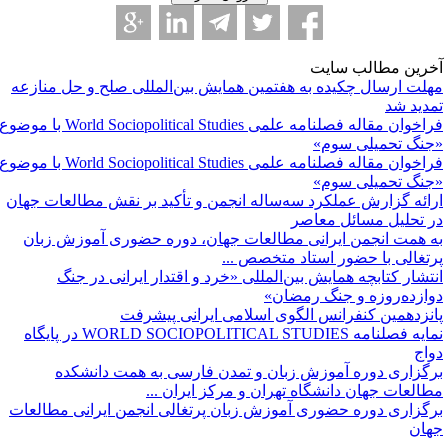
خرین مطالب سایت
هلت ارسال چکیده به هفتمین همایش بین‌المللی صلح و حل منازعه
مدید شد
فراخوان مقاله فصلنامه علمی World Sociopolitical Studies با موضوع
جنگ تحمیلی سوم»
فراخوان مقاله فصلنامه علمی World Sociopolitical Studies با موضوع
جنگ تحمیلی سوم»
رائه گزارش عملکرد سه‌ساله انجمن و تأکید بر نقش مطالعات جهان
ر تحلیل مسائل معاصر
ه همت انجمن ایرانی مطالعات جهان، دوره حضوری آموزش زبان
رتغالی با حضور استاد متخصص ...
نتشار کتابچه همایش بین‌المللی «خرد و اقتدار ایرانی در جنگ
وازده‌روزه و جنگ رمضان»
انزدهمین کنفرانس الگوی اسلامی ایرانی پیشرفت
نمایه فصلنامه WORLD SOCIOPOLITICAL STUDIES ‌در پایگاه
واج
رگزاری دوره آموزش زبان و تمدن فارسی به همت دانشکده
طالعات جهان دانشگاه تهران و مرکز ایران ...
رگزاری دوره حضوری آموزش زبان پرتغالی انجمن ایرانی مطالعات
هان