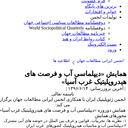
فرم عضویت
برترین های پایگاه
جوایز و افتخارات
تولیدات انجمن
دوفصلنامه مطالعات سیاسی اجتماعی جهان
دوفصلنامه World Sociopolitical Quarterly
خبرنامه مطالعات جهان
کتاب روابط ایران و هند
پست الکترونیک
ورود
انجمن ایرانی مطالعات جهان
اطلاعیه ها
مایش «دیپلماسی آب و فرصت های
یدروپلیتیک غرب آسیا»
آخرین بروزرسانی: ۱۳۹۶/۶/۱۴ |
باسمه تعالی
نجمن ژئوپلیتیک ایران با همکاری انجمن ایرانی مطالعات جهان برگزار
می کند:
مایش دوروزه «دیپلماسی آب و فرصت های هیدروپلیتیک غرب آسیا»
حورهای همایش
لل در حوضه های آبی مشترک.
ک کشورهای غرب ایران.