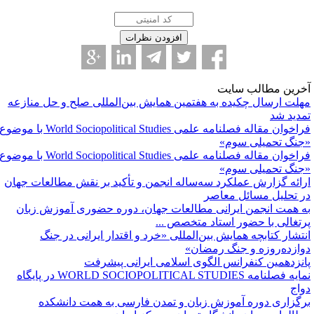
خرین مطالب سایت
هلت ارسال چکیده به هفتمین همایش بین‌المللی صلح و حل منازعه
مدید شد
فراخوان مقاله فصلنامه علمی World Sociopolitical Studies با موضوع
جنگ تحمیلی سوم»
فراخوان مقاله فصلنامه علمی World Sociopolitical Studies با موضوع
جنگ تحمیلی سوم»
رائه گزارش عملکرد سه‌ساله انجمن و تأکید بر نقش مطالعات جهان
ر تحلیل مسائل معاصر
ه همت انجمن ایرانی مطالعات جهان، دوره حضوری آموزش زبان
رتغالی با حضور استاد متخصص ...
نتشار کتابچه همایش بین‌المللی «خرد و اقتدار ایرانی در جنگ
وازده‌روزه و جنگ رمضان»
انزدهمین کنفرانس الگوی اسلامی ایرانی پیشرفت
نمایه فصلنامه WORLD SOCIOPOLITICAL STUDIES ‌در پایگاه
واج
رگزاری دوره آموزش زبان و تمدن فارسی به همت دانشکده