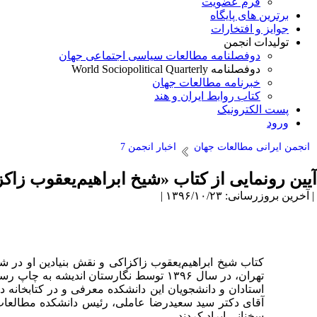
فرم عضویت
برترین های پایگاه
جوایز و افتخارات
تولیدات انجمن
دوفصلنامه مطالعات سیاسی اجتماعی جهان
دوفصلنامه World Sociopolitical Quarterly
خبرنامه مطالعات جهان
کتاب روابط ایران و هند
پست الکترونیک
ورود
انجمن ایرانی مطالعات جهان
اخبار انجمن 7
آیین رونمایی از کتاب «شیخ ابراهیم‌یعقوب زا
| آخرین بروزرسانی: ۱۳۹۶/۱۰/۲۳ |
کتاب شیخ ابراهیم‌یعقوب زاکزاکی و نقش بنیادین او در 
استادان و دانشجویان این دانشکده معرفی و در کتابخان
آقای دکتر سید سعیدرضا عاملی، رئیس دانشکده مطالعات
سخنانی ایراد کردند.