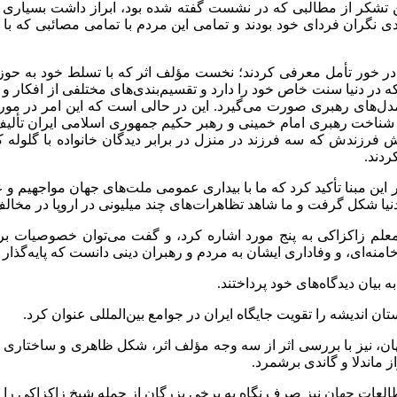
ر از مطالبی که در نشست گفته شده بود، ابراز داشت بسیاری از م
ان فردای خود بودند و تمامی این مردم با تمامی مصائبی که با آن 
ر دنیا سنت خاص خود را دارد و تقسیم‌بندی‌های مختلفی از افکار و با
ل‌های رهبری صورت می‌گیرد. این در حالی است که این امر در مورد ره
 شناخت رهبری امام خمینی و رهبر حکیم جمهوری اسلامی ایران تألی
 فرزندش که سه فرزند در منزل در برابر دیدگان خانواده با گلوله 
ردند.
 این مبنا تأکید کرد که ما با بیداری عمومی ملت‌های جهان مواجهیم و
یا شکل گرفت و ما شاهد تظاهرات‌های چند میلیونی در اروپا در مخالف 
م زاکزاکی به پنج مورد اشاره کرد، و گفت می‌توان خصوصیات برجس
امنه‌ای، و وفاداری ایشان به مردم و رهبران دینی دانست که پایه‌گذار ا
یان دیدگاه‌های خود پرداختند.
ان اندیشه را تقویت جایگاه ایران در جوامع بین‌المللی عنوان کرد.
، نیز با بررسی اثر از سه وجه مؤلف اثر، شکل ظاهری و ساختاری اث
 ماندلا و گاندی برشمرد.
ات جهان نیز صرف نگاه به برخی بزرگان از جمله شیخ زاکزاکی را حت