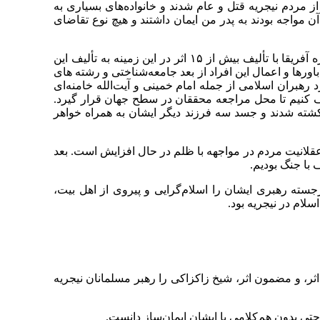
ردم نیجریه قتل و عام شدند و خانواده‌های بسیاری به
مواجه بودند به پدر من ایمان داشتند و هیچ نوع تقاضای
دکتر عاملی، سخنران دوم نشست، این اثر را از چند جنبه در خور تأمل معرفی کردند؛ نخست مؤلف اثر که با تسلط خود به حوزه آفریقا با تألیف بیش از ۱۵ اثر در این زمینه به تألیف این
ورها و اعمال این افراد از بعد جامعه‌شناختی و رشته های
بران اسلامی از جمله امام خمینی و آیت‌الله خامنه‌‌ای
ف کنیم تا محل مراجعه محققان در سطح جهان قرار گیرد.
کشته شدند و جسد سه فرزند دیگر ایشان به همراه خواهر
 عقلانیت مردم در مواجهه با ظلم در حال افزایش است. بعد
با جنگ بودیم.
ته رهبری ایشان را اسلام‌گرایی و پیروی از اهل بیت،
سلام در نیجریه بود.
ر، و مضمون اثر، شیخ زاکزاکی را رهبر مسلمانان نیجریه
ی بدون هم‌کلامی با ایشان ایمان‌ساز دانست.