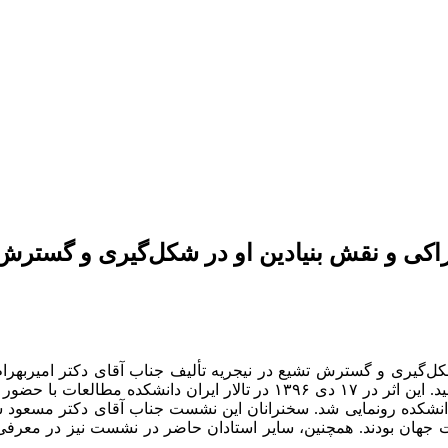
کزاکی و نقش بنیادین او در شکل‌گیری و گسترش
شکل‌گیری و گسترش تشیع در نیجریه تألیف جناب آقای دکتر امیربهرا
تهران، در سال ۱۳۹۶ توسط نگارستان اندیشه به چاپ رسید. این اثر در ۱۷ دی ۶
ه دانشکده رونمایی شد. سخنرانان این نشست جناب آقای دکتر مسعو
 جهان بودند. همچنین، سایر استادان حاضر در نشست نیز در معر