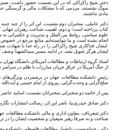
دختر شیخ زاکزاکی که در این نشست حضور داشت، ضمن تشک
سوگ نشستند. مردمی که با مشکلات مالی و گرسنگی جدی نگر
مادی نداشتند.
کتاب پرداخته است؛ و دوم، اهمیت شناخت رهبران جهانی که د
علوم سیاسی، روابط بین الملل و مدیریت و حکمرانی به مد
انجام نشده است و ما نتوانسته‌ایم منابع مرجع در خصوص
ایشان فداکاری شیخ زاکزاکی را در راه خدا با شهادت شش
ایشان هرگز تحویل نشد، در ادامه مسیر سیدالشهدا وصف ک
استاد گروه ارتباطات و مطالعات آمریکای دانشگاه تهران بر
از جنگ آمریکا در عراق جریان مبارزات با ظلم در سراسر دن
رئیس دانشکده مطالعات جهان در برشمردن ویژگی‌های معل
صلح‌گرایی و وحدت‌گرایی، پیروی از امام خمینی و آیت‌الله خ
پس از خاتمه دو سخنرانی سخنرانان نشست، اساتید حاضر به ب
دکتر صادق حیدری‌نیا، ناشر این اثر، رسالت انتشارات نگارست
دکتر شعرباف، معاون اداری و مالی دانشکده مطالعات جهان
شناخت و نه صرفاً رهبر شیعیان و شخصیت ایشان را در تراز
دکتر رحماندوست، دانشیار مطالعات فلسطین دانشکده مطالع