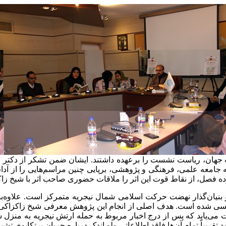
ات جهان، ریاست نشست را برعهده داشتند. ایشان ضمن تشکر از دکتر ع
امعه علمی، فرهنگی و پژوهشی، برپایی چنین مراسم‌هایی را از آداب ک
ه فصل، از نقاط قوت این اثر را ملاقات حضوری صاحب اثر با شیخ زاک
بنیان‌گذار نهضت حرکت اسلامی شمال نیجریه متمرکز است. علاوه‌بر
ی شده است. هدف اصلی از انجام این پژوهش معرفی شیخ زاکزاکی ب
یت می‌یابد که پس از درج اخبار مربوط به حمله ارتش نیجریه به منزل 
تقریباً تمام آن‌ها فاقد اطلاعاتی ولو اندک درباره جریان پرتکاپوی تش