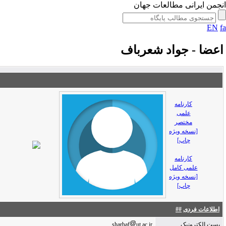
جمن ایرانی مطالعات جهان
EN
عضا - جواد شعرباف
کارنامه
علمی
مختصر
[نسخه ویژه
چاپ]
کارنامه
علمی کامل
[نسخه ویژه
چاپ]
اطلاعات فردی
##
پست الکترونیک
ut.ac.ir
sharbaf