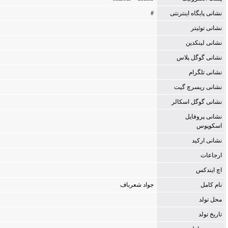
نشانى پایگاه اینترنتى
#
نشانی توئیتر
نشانی لینکدین
نشانی گوگل پلاس
نشانی تلگرام
نشانی ریسرچ گیت
نشانی گوگل اسکالر
نشانی پروفایل
اسکوپوس
نشانی ارکید
ارجاعات
اچ ایندکس
نام کامل
جواد شعرباف
محل تولد
تاریخ تولد