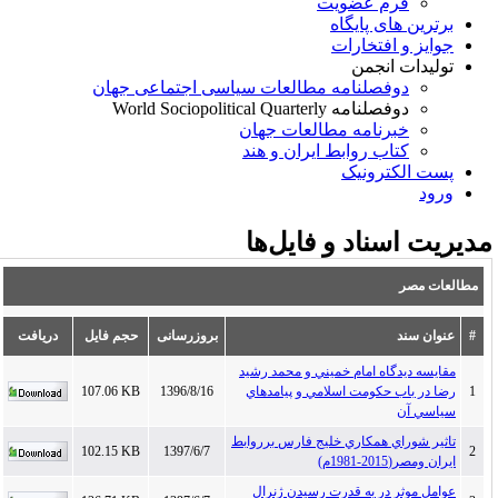
فرم عضویت
برترین های پایگاه
جوایز و افتخارات
تولیدات انجمن
دوفصلنامه مطالعات سیاسی اجتماعی جهان
دوفصلنامه World Sociopolitical Quarterly
خبرنامه مطالعات جهان
کتاب روابط ایران و هند
پست الکترونیک
ورود
دیریت اسناد و فایل‌ها
مطالعات مصر
#
عنوان سند
بروزرسانی
حجم فایل
دریافت
مقايسه ديدگاه امام خميني و محمد رشيد
1
رضا در باب حكومت اسلامي و پيامدهاي
1396/8/16
107.06 KB
سياسي آن
تاثير شوراي همكاري خليج فارس برروابط
102.15 KB
1397/6/7
2
ايران ومصر(2015-1981م)
عوامل موثر در به قدرت رسيدن ژنرال