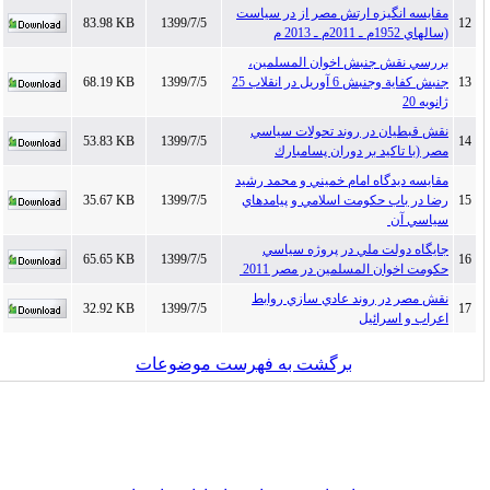
مقايسه انگيزه ارتش مصر از در سياست
83.98 KB
1399/7/5
12
(سالهاي 1952م ـ 2011م ـ 2013 م
بررسي نقش جنبش اخوان المسلمين،
13
جنبش كفاية وجنبش 6 آوريل در انقلاب 25
1399/7/5
68.19 KB
ژانويه 20
نقش قبطيان در روند تحولات سياسي
53.83 KB
1399/7/5
14
مصر (با تاكيد بر دوران پسامبارك
مقايسه ديدگاه امام خميني و محمد رشيد
15
رضا در باب حكومت اسلامي و پيامدهاي
1399/7/5
35.67 KB
سياسي آن
جايگاه دولت ملي در پروژه سياسي
65.65 KB
1399/7/5
16
حكومت اخوان المسلمين در مصر 2011
نقش مصر در روند عادي سازي روابط
32.92 KB
1399/7/5
17
اعراب و اسرائيل
برگشت به فهرست موضوعات