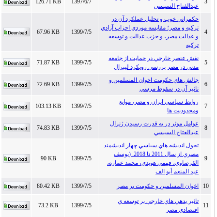
126.71 KB
1397/6/7
3
عبدالفتاح السيسي
حكمراني خوب و تحليل عملكرد آن در
تركيه و مصر؛ مقايسه موردي احزاب آزادي
67.96 KB
1399/7/5
4
و عدالت مصر، و حزب عدالت و توسعه
تركيه
نقش عنصر خارجي در حمايت از جامعه
71.87 KB
1399/7/5
5
مدني در مصر بررسي رويكرد ليبرال
چالش هاي حكومت اخوان المسلمين و
72.69 KB
1399/7/5
6
تاثير آن در سقوط مرسي
روابط سياسي ايران و مصر، موانع
103.13 KB
1399/7/5
7
ومحدوديت ها
عوامل موثر در به قدرت رسيدن ژنرال
74.83 KB
1399/7/5
8
عبدالفتاح السيسي
تحول انديشه هاي سياسي چهار انديشمند
مصري از سال 2011 تا 2018. (يوسف
90 KB
1399/7/5
9
القرضاوي، فهمي هويدي، محمد عمارة،
عبد المنعم أبو الف
10
اخوان المسلمين و حكومت بر مصر
1399/7/5
80.42 KB
تاثير بدهي هاي خارجي بر توسعه ي
73.2 KB
1399/7/5
11
اقتصادي مصر