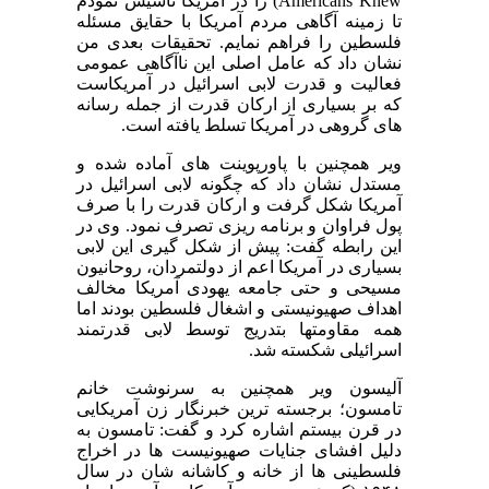
Americans Knew) را در آمریکا تاسیس نمودم
تا زمینه آگاهی مردم آمریکا با حقایق مسئله
فلسطین را فراهم نمایم. تحقیقات بعدی من
نشان داد که عامل اصلی این ناآگاهی عمومی
فعالیت و قدرت لابی اسرائیل در آمریکاست
که بر بسیاری از ارکان قدرت از جمله رسانه
های گروهی در آمریکا تسلط یافته است.
ویر همچنین با پاورپوینت های آماده شده و
مستدل نشان داد که چگونه لابی اسرائیل در
آمریکا شکل گرفت و ارکان قدرت را با صرف
پول فراوان و برنامه ریزی تصرف نمود. وی در
این رابطه گفت: پیش از شکل گیری این لابی
بسیاری در آمریکا اعم از دولتمردان، روحانیون
مسیحی و حتی جامعه یهودی آمریکا مخالف
اهداف صهیونیستی و اشغال فلسطین بودند اما
همه مقاومتها بتدریج توسط لابی قدرتمند
اسرائیلی شکسته شد.
آلیسون ویر همچنین به سرنوشت خانم
تامسون؛ برجسته ترین خبرنگار زن آمریکایی
در قرن بیستم اشاره کرد و گفت: تامسون به
دلیل افشای جنایات صهیونیست ها در اخراج
فلسطینی ها از خانه و کاشانه شان در سال