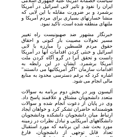
سیاست خصمانه آمریکا علیه جمهوری اسلامی
ایران را نفوذ و تاثیر لابی اسرائیل در آمریکا
برشمرد و بر ضرورت مقابله با این لابی که
منشا خسارتهای بسیاری برای مردم آمریکا و
ملتهای منطقه شده است، تاکید نمود.
خبرنگار مشهور ضد صهیونیست راه تغییر
مسیر تحولات مصیبت بار کنونی و احقاق
حقوق مردم فلسطین را مبارزه با لابی
اسرائیل و خنثی کردن اقدامات آنها در آمریکا
دانست و تحقق آنرا در گرو آگاه کردن ملت
آمریکا برشمرد. ایشان در این رابطه به
اقدامات سازمان “اگر آمریکائیها می دانستند”
اشاره کرد که برغم دسترسی محدود به منابع
مالی انجام می شود.
آلیسون ویر در بخش دوم برنامه به سوالات
متعدد دانشجویان مشتاق و علاقمند پاسخ داد.
وی در پایان از دعوت انجام شده و سوالات
هوشمندانه حاضران تشکر کرد و خواهان ایجاد
ارتباط میان دانشجویان دانشکده ودانشجویان
دانشگاههای آمریکایی و تبادل نظرات در زمینه
مورد بحث شد. این برنامه که مورد استقبال
تعداد قابل توجهی از دانشجویان، فارغ