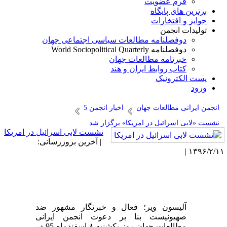
فرم عضویت
برترین های پایگاه
جوایز و افتخارات
تولیدات انجمن
دوفصلنامه مطالعات سیاسی اجتماعی جهان
دوفصلنامه World Sociopolitical Quarterly
خبرنامه مطالعات جهان
کتاب روابط ایران و هند
پست الکترونیک
ورود
انجمن ایرانی مطالعات جهان
اخبار انجمن 5
نشست «لابی اسرائیل در امریکا» برگزار شد
نشست لابی اسرائیل در امریکا
| آخرین بروزرسانی:
۱۳۹۶/۲/۱۱ 
آلیسون ویر؛ فعال و خبرنگار مشهور ضد
صهیونیست بنا بر دعوت انجمن ایرانی
مطالعات جهان روز یکشنبه ۸ اسفندماه 95 در