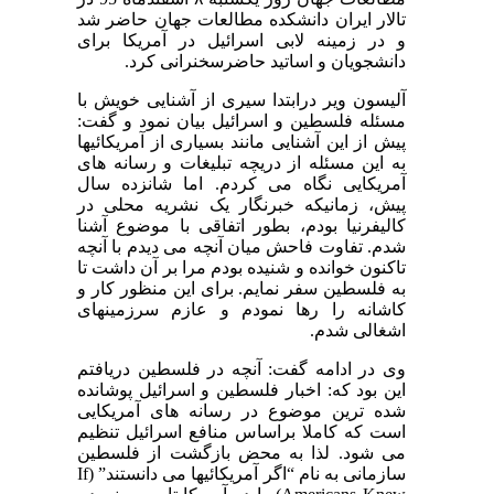
تالار ایران دانشکده مطالعات جهان حاضر شد
و در زمینه لابی اسرائیل در آمریکا برای
دانشجویان و اساتید حاضرسخنرانی کرد.
آلیسون ویر درابتدا سیری از آشنایی خویش با
مسئله فلسطین و اسرائیل بیان نمود و گفت:
پیش از این آشنایی مانند بسیاری از آمریکائیها
به این مسئله از دریچه تبلیغات و رسانه های
آمریکایی نگاه می کردم. اما شانزده سال
پیش، زمانیکه خبرنگار یک نشریه محلی در
کالیفرنیا بودم، بطور اتفاقی با موضوع آشنا
شدم. تفاوت فاحش میان آنچه می دیدم با آنچه
تاکنون خوانده و شنیده بودم مرا بر آن داشت تا
به فلسطین سفر نمایم. برای این منظور کار و
کاشانه را رها نمودم و عازم سرزمینهای
اشغالی شدم.
وی در ادامه گفت: آنچه در فلسطین دریافتم
این بود که: اخبار فلسطین و اسرائیل پوشانده
شده ترین موضوع در رسانه های آمریکایی
است که کاملا براساس منافع اسرائیل تنظیم
می شود. لذا به محض بازگشت از فلسطین
سازمانی به نام “اگر آمریکائیها می دانستند” (If