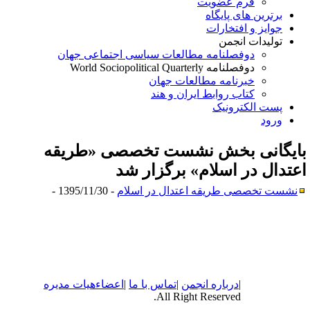
فرم عضویت
برترین های پایگاه
جوایز و افتخارات
تولیدات انجمن
دوفصلنامه مطالعات سیاسی اجتماعی جهان
دوفصلنامه World Sociopolitical Quarterly
خبرنامه مطالعات جهان
کتاب روابط ایران و هند
پست الکترونیک
ورود
ایگانی بخش
نشست تخصصی «طریقه
عتدال در اسلام» برگزار شد
نشست تخصصی طریقه اعتدال در اسلام
- 1395/11/30 -
|
درباره
انجمن
|
تماس با ما
|
اعضاء
هیات مدیره
All Right Reserved.