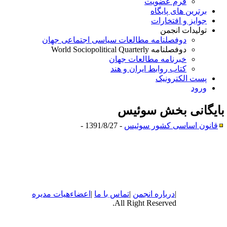
فرم عضویت
برترین های پایگاه
جوایز و افتخارات
تولیدات انجمن
دوفصلنامه مطالعات سیاسی اجتماعی جهان
دوفصلنامه World Sociopolitical Quarterly
خبرنامه مطالعات جهان
کتاب روابط ایران و هند
پست الکترونیک
ورود
ایگانی بخش
سوئیس
قانون اساسی کشور سوئیس
- 1391/8/27 -
|
درباره
انجمن
|
تماس با ما
|
اعضاء
هیات مدیره
All Right Reserved.