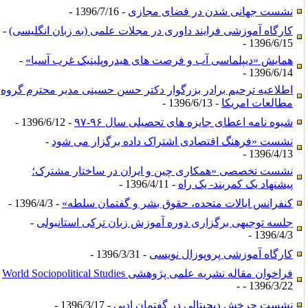
نشست جهانی شدن در فضای مجازی
- 1396/7/16 -
کارگاه آموزشی فرایند داوری در مجلات علمی (به زبان انگلیسی)
-
1396/6/15 -
همایش «دیپلماسی آب و فرصت های هیدروپلیتیک غرب آسیا»
-
1396/6/14 -
اطلاعیه ترحیم برادر بزرگوار دکتر حسن حسینی مدیر محترم گروه
مطالعات امریکا
- 1396/6/13 -
شیوه نامه اعطای جایزه های تحصیلی سال ۹۶-۹۷
- 1396/6/12 -
نشست «فرهنگ اقتصادی اشتراک داده برگزار می شود
-
1396/4/13 -
نشست تخصصی «همکاری چین و ایران در ساختار مشترک؛
پیشنهاد یک کمربند- یک راه
- 1396/4/11 -
کنفرانس ایالات متحده، حقوق بشر و گفتمان سلطه»
- 1396/4/3 -
جلسه توجیهی برگزاری دوره آموزش زبان ترکی استانبولی
-
1396/4/3 -
کارگاه آموزشی پروپوزال نویسی
- 1396/3/31 -
فراخوان مقاله نشریه علمی پژوهشی World Sociopolitical Studies
- 1396/3/22 -
نشست چرخش دیجیتالی در گفتمان ادبی
- 1396/3/17 -