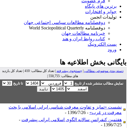
فرم عضویت
برترین های پایگاه
جوایز و افتخارات
تولیدات انجمن
دوفصلنامه مطالعات سیاسی اجتماعی جهان
دوفصلنامه World Sociopolitical Quarterly
خبرنامه مطالعات جهان
کتاب روابط ایران و هند
پست الکترونیک
ورود
ایگانی بخش
اطلاعیه ها
دسته بندی موضوعی مطالب
|
جستجوی پیشرفته
| تعداد کل مطالب: 410 | تعداد کل بازدید
های مطالب: 550,755 |
نمایش مطالب منتشر شده از تاریخ
تا تاریخ
نشست «تمایز و تفاوت معرفت شناسی ایرانی اسلامی با بحث
معرفت در غرب»
- 1396/7/26 -
هفتمین کنفرانس سالانه الگوی اسلامی ایرانی پیشرفت
-
1396/7/25 -