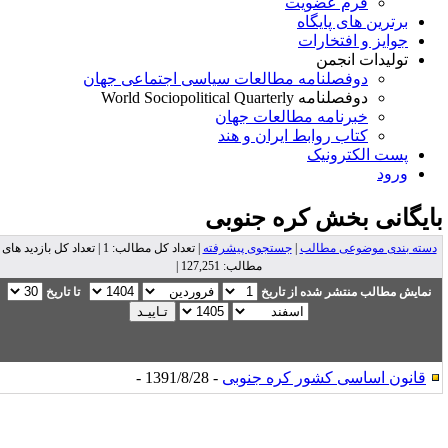
فرم عضویت
برترین های پایگاه
جوایز و افتخارات
تولیدات انجمن
دوفصلنامه مطالعات سیاسی اجتماعی جهان
دوفصلنامه World Sociopolitical Quarterly
خبرنامه مطالعات جهان
کتاب روابط ایران و هند
پست الکترونیک
ورود
ایگانی بخش
کره جنوبی
دسته بندی موضوعی مطالب
|
جستجوی پیشرفته
| تعداد کل مطالب: 1 | تعداد کل بازدید های
مطالب: 127,251 |
نمایش مطالب منتشر شده از تاریخ
تا تاریخ
قانون اساسی کشور کره جنوبی
- 1391/8/28 -