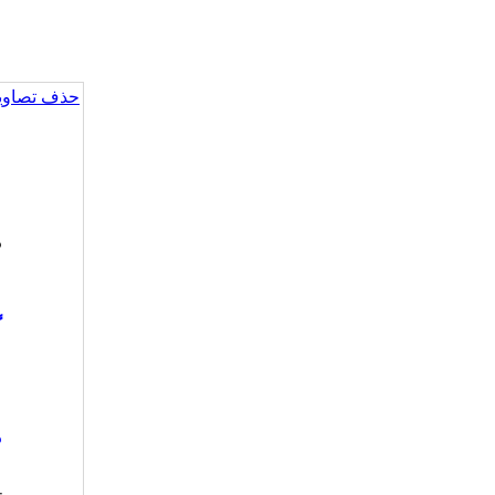
حذف تصاویر
گ
-
-
-
م
-
-