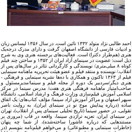
احمد طالبی نژاد متولد ۱۳۳۲ نائین است. در سال ۱۳۵۶ لیسانس زبان
و ادبیات فارسی از دانشگاه اصفهان گرفت و دارای مدرک درجه‌یک
هنری (هم‌طراز دکترا) است. فعالیت‌های برجسته هنری وی به شرح
ذیل است: عضویت در سینمای آزاد ایران از ۱۳۵۲ و ساختن چند فیلم
کوتاه ۸ میلی‌متری/ نویسندگی و کارگردانی تئاتر در سال‌های پس از
انقلاب./ نویسنده و منتقد فیلم و عضو هیئت تحریریه ماهنامه سینمایی
فیلم از ۱۳۶۳ تاکنون و همکاری با ده‌ها نشریه سینمایی و فرهنگی -
هنری دیگر/سردبیر یک دوره از مجله فیلم و سینما/مدیرمسئول و
صاحب‌امتیاز ماهنامه فرهنگی هنری هفت/ مدرس سینما در مرکز
اسلامی آموزش فیلم‌سازی وزارت فرهنگ و ارشاد اسلامی، دانشگاه
سپهر اصفهان و مراکز آموزش آزاد سینما/ مؤلف کتاب‌های: یک اتفاق
ساده (درباره پیدایش موج نو در سینمای ایران)، به روایت ناصر
تقوایی، در حضور سینما (تاریخ تحلیلی سینمای پس از انقلاب)، تهران
در سینمای ایران، تعزیه تراژدی سینما، واقعه در قاب (مروری بر
مستندهایی که درباره عاشورا ساخته‌شده)، از شما چه پنهان
(خاطرات سینمایی و مطبوعاتی) و می‌خواهم فیلم‌نامه بنویسم (در