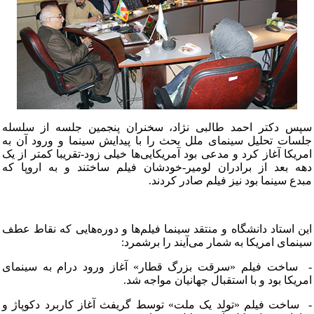
سپس دکتر احمد طالبی نژاد، سخنران پنجمین جلسه از سلسله
جلسات تحلیل سینمای ملل بحث را با پیدایش سینما و ورود آن به
امریکا آغاز کرد و مدعی بود آمریکایی‌ها خیلی زود-تقریبا کمتر از یک
دهه بعد از برادران لومیر-خودشان فیلم ساختند و به اروپا که
مبدع سینما بود نیز فیلم صادر کردند.
این استاد دانشگاه و منتقد سینما فیلم‌ها و دوره‌هایی که نقاط عطف
سینمای امریکا به شمار می‌آیند را برشمرد:
- ساخت فیلم «سرقت بزرگ قطار» آغاز ورود درام به سینمای
امریکا بود و با استقبال جهانیان مواجه شد.
- ساخت فیلم «تولد یک ملت» توسط گریفث آغاز کاربرد دکوپاژ و