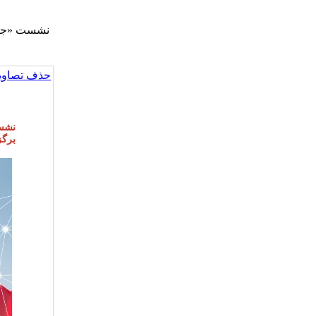
نشست «جایگ
حذف تصاویر
نشست
برگز