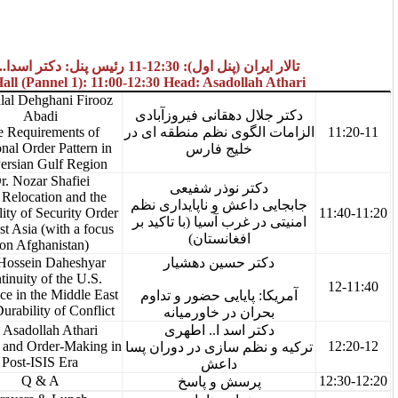
: 12:30-11 رئیس پنل: دکتر اسدا.. اطهری
IRAN Hall (Pannel 1): 11:00-12:30 Head: Asadolla
Dr. Jalal Dehghani Firooz
ل دهقانی فیروزآبادی
Abadi
11-11:20
The Requirements of
لگوی نظم منطقه ای در
Regional Order Pattern in
خلیج فارس
the Persian Gulf Region
Dr. Nozar Shafiei
تر نوذر شفیعی
ISIS Relocation and the
داعش و ناپایداری نظم
11:20-11:40
Instability of Security Order
 غرب آسیا (با تاکید بر
in West Asia (with a focus
افغانستان)
on Afghanistan)
Dr. Hossein Daheshyar
ر حسین دهشیار
Continuity of the U.S.
11:40-12
Presence in the Middle East
 پایایی حضور و تداوم
and Durability of Conflict
ان در خاورمیانه
Dr. Asadollah Athari
ر اسد ا.. اطهری
12-12:20
Turkey and Order-Making in
ظم سازی در دوران پسا
Post-ISIS Era
داعش
12:20-12:30
Q & A
رسش و پاسخ