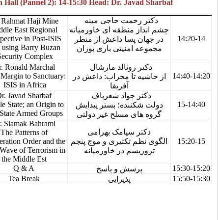
Hannaneh Hall (Pannel 2): 14-15:30 Head: Dr. Java
 رحمت حاجی مینه
Dr. Rahmat Haji Mine
Middle East Regional
ز منطقه ای خاورمیانه
14-14:20
Perspective in Post-ISIS
ن پسا داعش از منظر
Era, using Barry Buzan
 امنیتی باری بوزان
Security Complex
Dr. Ronald Marchal
ر رونالد مارشال
14:20-14:40
From Margin to Sanctuary:
ه تا محراب: داعش در
ISIS in Africa
آفریقا
Dr. Javad Sharbaf
ر جواد شعرباف
14:40-15:00
Fragile State; an Origin to
کننده؛ بستر پیدایش
non-State Armed Groups
ای مسلح غیر دولتی
Dr. Siamak Bahrami
ر سیامک بهرامی
The Patterns of
15:00-15:20
Proliferation Order and the
ظم تکثیری و موج پنجم
Fifth Wave of Terrorism in
یسم در خاورمیانه
the Middle Est
15:20-15:30
Q & A
پرسش و پاسخ
15:30-15:50
Tea Break
پذیرایی