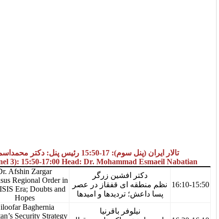
س پنل: دکتر محمداسماعیل نباتیان
IRAN Hall (Pannel 3): 15:50-17:00 Head: Dr. Mohammad E
Dr. Afshin Zargar
تر افشین زرگر
Caucasus Regional Order in
15:50-16:10
قه ای قفقاز در عصر
Post-ISIS Era; Doubts and
ش؛ تردیدها و امیدها
Hopes
Niloofar Baghernia
نیلوفر باقرنیا
Pakistan’s Security Strategy