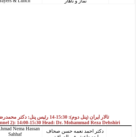
Prayers & Lunch
نماز و ناهار
14 رئیس پنل: دکتر محمدرضا دهشیری
IRAN Hall (Pannel 2): 14:00-15:30 Head: Dr. Mohammad
Dr. Ahmad Nema Hassan
حمد نعمه حسن صحاف
Sahhaf
داعش فی العراق: من