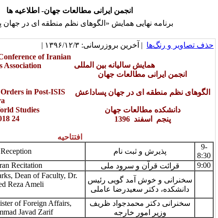
انجمن ایرانی مطالعات جهان- اطلاعیه ها
هایی همایش «الگوهای نظم منطقه ای در جهان پساداعش
| خرین بروزرسانی: ۱۳۹۶/۱۲/۳
Annual International Conference of Iranian
ش سالیانه بین المللی
World Studies Association
مطالعات جهان
Patterns of Regional Orders in Post-ISIS
ی در جهان پساداعش
Era
Faculty of World Studies
لعات جهان
24 Feb. 2018
1396
افتتاحیه
8:30-
Reception
ثبت نام
9:00
9:00
Quran Recitation
و سرود ملی
Opening Remarks, Dean of Faculty, Dr.
آمد گویی رئیس
Saied Reza Ameli
سعیدرضا عاملی
Speech, Minister of Foreign Affairs,
محمدجواد ظریف
Mohammad Javad Zarif
ر خارجه