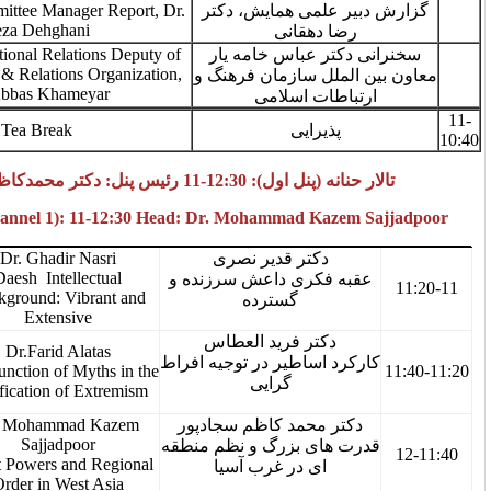
Academic Committee Manager Report, Dr.
ی همایش، دکتر
Reza Dehghani
هقانی
Speech, International Relations Deputy of
عباس خامه یار
Islamic Culture & Relations Organization,
 سازمان فرهنگ و
Dr. Abbas Khameyar
 اسلامی
10:40-
Tea Break
رایی
11
رئیس پنل: دکتر محمدکاظم سجادپور
Hannaneh Hall (Pannel 1): 11-12:30 Head: Dr. Mohammad 
Dr. Ghadir Nasri
تر قدیر نصری
Daesh Intellectual
کری داعش سرزنده و
11-11:20
Background: Vibrant and
گسترده
Extensive
ر فرید العطاس
Dr.Farid Alatas
ساطیر در توجیه افراط
11:20-11:40
The Function of Myths in the
گرایی
Justification of Extremism
Dr. Mohammad Kazem
حمد کاظم سجادپور
Sajjadpoor
ی بزرگ و نظم منطقه
11:40-12
Great Powers and Regional
ی در غرب آسیا
Order in West Asia