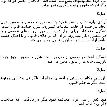
می‏ گردد محدودیتهای‏ پیش‏ بینی‏ شده‏ قبلی‏ همچنان‏ معتبر خواهد بود،
مگر آن‏ که‏ قانون‏ ترتیب‏ دیگری‏ مقرر نماید.
اصل‏10
آزادی‏ بیان‏، چاپ‏ و نشر عقاید چه‏ به‏ صورت‏ کلام‏ و یا تصویر بدون‏
ایجاد مزاحمت‏ از جانب‏ مقامات‏ کشوری‏، مورد حمایت‏ قانون‏ است‏.
تشکیل‏ اجتماعات‏ برای‏ ابراز عقیده‏ در مورد رویدادهای‏ عمومی‏ و یا
هر منظور دیگر مشروط بر آن‏ که‏ بر خلاف‏ قانون‏ و یا اخلاق‏ حسنه‏
نباشد آزاد است‏. ضوابط آن‏ را قانون‏ معین‏ می‏ کند.
اصل‏11
مسکن‏ اشخاص‏ مصون‏ از تعرض‏ است‏. شرایط صدور مجوز جهت‏
بازرسی‏ خانه‏ ها را قانون‏ معین‏ می‏ کند.
اصل‏12
بازرسی‏ مکاتبات‏ پستی‏ و افشای‏ مخابرات‏ تلگرافی‏ و تلفنی‏ ممنوع‏
است‏ مگر به‏ حکم‏ قانون‏
اصل‏13
هیچ‏ کس‏ را نمی‏ توان‏ محاکمه‏ نمود مگر در دادگاهی‏ که‏ صلاحیت‏
قانونی‏ داشته‏ باشد.