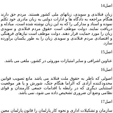
اصل‏14
زبان‏ فنلاندی‏ و سویدی‏، زبانهای‏ ملی‏ کشور هستند. مردم‏ حق‏ دارند
هنگام‏ مراجعه‏ به‏ دادگاه‏ ها و ادارات‏ دولتی‏ به‏ زبان‏ مادری‏ خود تکلم‏
نموده‏ و اسناد و مدارکی‏ را که‏ به‏ این‏ زبان‏ نوشته‏ شده‏ است‏، مبادله‏ و
دریافت‏ نمایند. دولت‏ موظف‏ است‏ حقوق‏ مردم‏ فنلاندی‏ و سویدی‏
زبان‏ را مورد حمایت‏ قرار دهند. دولت‏ موظف‏ است‏ نیازهای‏ فرهنگی‏
و اقتصادی‏ مردم‏ فنلاندی‏ و سویدی‏ زبان‏ را به‏ طور یکسان‏ برآورده‏
سازد.
اصل‏15
عناوین‏ اشرافی‏ و سایر امتیازات‏ موروثی‏ در کشور، ملغی‏ می‏ باشد.
اصل‏16
اصولی‏ که‏ ناظر به‏ حقوق‏ ملت‏ فنلاند می‏ باشد مانع تصویب‏ قوانین‏
محدودکننده‏ آزادی‏ که‏ الزاما هنگام‏ جنگ‏، شورش‏ و یا هر موقعیت‏
استثنایی‏ دیگری‏ که‏ در رابطه‏ با اقدامات‏ جمعی‏ کارمندان‏ و قوای‏
نظامی‏ وضع آن‏ ضروری‏ تشخیص‏ داده‏ می‏ شود، نمی‏ باشد.
اصل‏17
سازمان‏ و تشکیلات‏ اداری‏ و نحوه‏ کار پارلمان‏ را قانون‏ پارلمان‏ معین‏