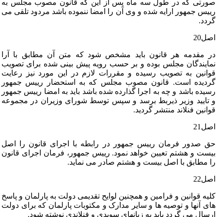
صورتی‏ که‏ در طول‏ سه‏ ماه‏ پس‏ از این‏ که‏ قانون‏ مصوب‏ مجلس‏ به‏
رییس‏ جمهور ارایه‏ شده‏ و وی‏ آن‏ را امضا ننموده‏ باشد مردود تلقی‏ می‏
گردد.
اصل‏20
در مقدمه‏ هر قانون‏ باید مشخص‏ شود که‏ متن‏ آن‏ مطابق‏ با آرا
نمایندگان‏ مجلس‏ بوده‏ و بر حسب‏ رویه‏ پیش‏ بینی‏ شده‏ برای‏ تصویب‏
قوانین‏ به‏ تصویب‏ رسیده‏ و مقررات‏ لازم‏ در این‏ مورد نیز رعایت‏
گردیده‏ است‏. قانون‏ مصوب‏ مجلس‏ که‏ به‏ استحضار رییس‏ جمهور
رسیده‏ باشد و چه‏ به‏ اجرا گذارده‏ شده‏ باشد باید به‏ امضا رییس‏ جمهور
و تایید وزیر ذیربط برسد و سپس‏ توسط شورای‏ وزیران‏ در مجموعه‏
قوانین‏ فنلاند منتشر گردید.
اصل‏21
حق‏ صدور فرمان‏ رییس‏ جمهور در رابطه‏ با اجرای‏ قانون‏ را اصل‏
بیست‏ و هشتم‏ تعیین‏ خواهد نمود. رییس‏ جمهور، فرمان‏ اجرای‏ قانون‏
را مطابق‏ با اصل‏ بیست‏ و هشتم‏ صادر می‏ نماید.
اصل‏22
کلیه‏ قوانین‏ و فرامین‏ و همچنین‏ لوایح‏ تقدیمی‏ دولت‏ به‏ پارلمان‏ و پاسخ‏
های‏ آنها و توصیه‏ ها و سایر مدارک‏ و مکتوبات‏ پارلمان‏ که‏ برای‏ دولت‏
ارسال‏ می‏ گردد باید به‏ زبانهای‏ سویدی‏ و فنلاندی‏ نوشته‏ شود.