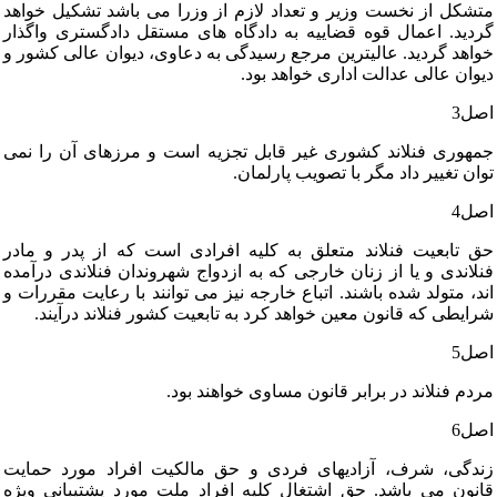
متشکل‏ از نخست‏ وزیر و تعداد لازم‏ از وزرا می‏ باشد تشکیل‏ خواهد
گردید. اعمال‏ قوه‏ قضاییه‏ به‏ دادگاه‏ های‏ مستقل‏ دادگستری‏ واگذار
خواهد گردید. عالیترین‏ مرجع رسیدگی‏ به‏ دعاوی‏، دیوان‏ عالی‏ کشور و
دیوان‏ عالی‏ عدالت‏ اداری‏ خواهد بود.
اصل‏3
جمهوری‏ فنلاند کشوری‏ غیر قابل‏ تجزیه‏ است‏ و مرزهای‏ آن‏ را نمی‏
توان‏ تغییر داد مگر با تصویب‏ پارلمان‏.
اصل‏4
حق‏ تابعیت‏ فنلاند متعلق‏ به‏ کلیه‏ افرادی‏ است‏ که‏ از پدر و مادر
فنلاندی‏ و یا از زنان‏ خارجی‏ که‏ به‏ ازدواج‏ شهروندان‏ فنلاندی‏ درآمده‏
اند، متولد شده‏ باشند. اتباع‏ خارجه‏ نیز می‏ توانند با رعایت‏ مقررات‏ و
شرایطی‏ که‏ قانون‏ معین‏ خواهد کرد به‏ تابعیت‏ کشور فنلاند درآیند.
اصل‏5
مردم‏ فنلاند در برابر قانون‏ مساوی‏ خواهند بود.
اصل‏6
زندگی‏، شرف‏، آزادیهای‏ فردی‏ و حق‏ مالکیت‏ افراد مورد حمایت‏
قانون‏ می‏ باشد. حق‏ اشتغال‏ کلیه‏ افراد ملت‏ مورد پشتیبانی‏ ویژه‏