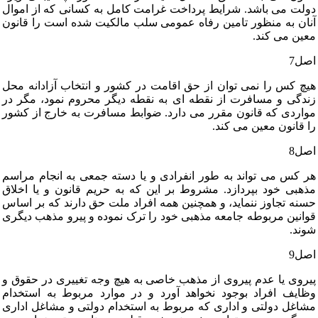
دولت‏ می‏ باشد. شرایط پرداخت‏ غرامت‏ کامل‏ به‏ کسانی‏ که‏ از اموال‏
آنان‏ به‏ منظور تامین‏ رفاه‏ عمومی‏ سلب‏ مالکیت‏ شده‏ است‏ را قانون‏
معین‏ می‏ کند.
اصل‏7
هیچ‏ کس‏ را نمی‏ توان‏ از حق‏ اقامت‏ در کشور و انتخاب‏ آزادانه‏ محل‏
زندگی‏ و مسافرت‏ از نقطه‏ ای‏ به‏ نقطه‏ دیگر محروم‏ نمود، مگر در
مواردی‏ که‏ قانون‏ مقرر می‏ دارد. ضوابط مسافرت‏ به‏ خارج‏ از کشور
را قانون‏ معین‏ می‏ کند.
اصل‏8
هر کس‏ می‏ تواند به‏ طور انفرادی‏ و یا دسته‏ جمعی‏ به‏ انجام‏ مراسم‏
مذهبی‏ خود بپردازد. مشروط بر این‏ که‏ به‏ حریم‏ قانون‏ و یا اخلاق‏
حسنه‏ تجاوز ننماید، و همچنین‏ همه‏ افراد ملت‏ حق‏ دارند که‏ بر اساس‏
قوانین‏ مربوطه‏ جامعه‏ مذهبی‏ خود را ترک‏ نموده‏ و پیرو مذهب‏ دیگری‏
شوند.
اصل‏9
پیروی‏ یا عدم‏ پیروی‏ از مذهب‏ خاصی‏ به‏ هیچ‏ وجه‏ تغییری‏ در حقوق‏ و
وظایف‏ افراد بوجود نخواهد آورد و در موارد مربوط به‏ استخدام‏
مشاغل‏ دولتی‏ و اداری‏ که‏ مربوط به‏ استخدام‏ دولتی‏ و مشاغل‏ اداری‏