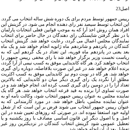
اصل‏23
رییس‏ جمهور توسط مردم‏ برای‏ یک‏ دوره‏ شش‏ ساله‏ انتخاب‏ می‏ گردد.
این‏ انتخاب‏ توسط سیصد نفر رای‏ دهنده‏ انجام‏ می‏ شود. در گزینش‏ این‏
افراد همان‏ روش‏ اخذ آرا که‏ به‏ موجب‏ قوانین‏ فعلی‏ انتخابات‏ پارلمان‏
با در نظر گرفتن‏ شایستگی‏ رای‏ دهندگان‏ در حال‏ حاضر برای‏ انتخاب‏
نمایندگان‏ مجلس‏ اعمال‏ می‏ گردد، رعایت‏ خواهد شد. گزینش‏ انتخاب‏
کنندگان‏ در پانزدهم‏ و شانزدهم‏ ماه‏ ژانویه‏ انجام‏ خواهد شد و یک‏ ماه‏
بعد یعنی‏ در پانزدهم‏ ماه‏ فوریه‏، این‏ تعداد در یک‏ گردهم‏ آیی‏ که‏ به‏
ریاست‏ نخست‏ وزیر برگزار خواهد شد با رای‏ مخفی‏ رییس‏ جمهور را
انتخاب‏ خواهند کرد. هر گاه‏ کاندیدایی‏ موفق‏ به‏ کسب‏ نیمی‏ از آرا گردد،
برنده‏ اعلام‏ خواهد شد در غیر این‏ صورت‏ بلافاصله‏، دوباره‏ رای‏ گیری‏
خواهد شد. هر گاه‏ در نوبت‏ دوم‏ نیز کاندیدایی‏ موفق‏ به‏ کسب‏ اکثریت‏
مطلق‏ آرا نگردد یک‏ رای‏ گیری‏ دیگر میان‏ دو کاندیدایی‏ که‏ بالاترین‏
تعداد آرا را در دومین‏ رای‏ گیری‏ کسب‏ کرده‏ اند، انجام‏ خواهد شد و در
صورت‏ تساوی‏ آرا برنده‏ به‏ قید قرعه‏ انتخاب‏ خواهد شد. هر گاه‏ یک‏
نماینده‏ مجلس‏ به‏ عنوان‏ رییس‏ جمهور انتخاب‏ شود، وکالت‏ نامه‏ او به‏
عنوان‏ نماینده‏ مجلس‏، باطل‏ خواهد شد. در مورد کارمندانی‏ که‏ به‏
عنوان‏ رییس‏ جمهور انتخاب‏ می‏ شوند فرض‏ بر این‏ است‏ که‏ از شغل‏
اولیه‏ خود استعفا نموده‏ اند. در صورتی‏ که‏ روزهای‏ تعیین‏ شده‏ در این‏
اصل‏ و یا اصول‏ دیگر این‏ قانون‏ اساسی‏ مصادف‏ با روز یکشنبه‏ و یا
تعطیل‏ عمومی‏ شود گزینش‏ انتخاب‏ کنندگان‏ در نزدیکترین‏ روز غیر
تعطیل‏ بعد از آن‏ انجام‏ خواهد شد.