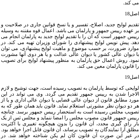
می‏ کند.
اصل‏18
تقدیم‏ لوایح‏ جدید، اصلاح‏، تفسیر و یا نسخ‏ قوانین‏ جاری‏ در صلاحیت‏ و
بر عهده‏ رییس‏ جمهور و پارلمان‏ می‏ باشد. اعمال‏ قوه‏ مقننه‏ به‏ وسیله‏
رییس‏ جمهور است‏ که‏ آن‏ را با تقدیم‏ لوایح‏ جدید به‏ پارلمان‏ انجام‏ می‏
دهد. پیش‏ نویس‏ لوایح‏ پیشنهادی‏ را شورای‏ وزیران‏ تهیه‏ می‏ کند. در
موارد ضرورت‏، بر حسب‏ موضوع‏ و ماهیت‏ لوایح‏ پیشنهادی‏، می‏ توان‏
با دیوان‏ عالی‏ کشور یا دیوان‏ عالی‏ عدالت‏ و یا هر دوی‏ آنها مشورت‏
نمود. روش‏ اعمال‏ حق‏ پارلمان‏ به‏ منظور پیشنهاد لوایح‏ برای‏ تصویب‏
را قانون‏ پارلمان‏ معین‏ می‏ کند.
اصل‏19
لوایحی‏ که‏ توسط پارلمان‏ به‏ تصویب‏ رسیده‏ است‏، جهت‏ توشیح‏ و لازم‏
الاجرا شدن‏ به‏ رییس‏ جمهور تقدیم‏ می‏ گردد. وی‏ می‏ تواند در این‏
مورد مطابق‏ قانون‏ از دیوان‏ عالی‏ قضایی‏ یا دیوان‏ عالی‏ اداری‏ و یا از
هر دو دیوان‏ نظر مشورتی‏ استعلام‏ نماید. قانون‏ باید همان‏ طور که‏ به‏
تصویب‏ مجلس‏ رسیده‏ است‏ به‏ استحضار رییس‏ جمهور برسد. چنانچه‏
رییس‏ جمهور قانون‏ مصوب‏ مجلس‏ را امضا ننماید و مجلس‏ ثس‏ از یک‏
بار رای‏ گیری‏ مجدد، آن‏ قانون‏ را بدون‏ هیچگونه‏ تغییری‏ با اکثریت‏
مطلق‏ آرا نمایندگان‏ به‏ تصویب‏ برساند، آن‏ قانون‏ قابل‏ اجرا خواهد بود.
در غیر این‏ صورت‏ آن‏ قانون‏ کان‏ لم‏ یکن‏ شناخته‏ خواهد شد. در