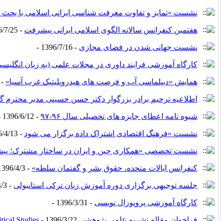
نشست «تمایز و تفاوت معرفت شناسی ایرانی اسلامی با بحث
هفتمین کنفرانس سالانه الگوی اسلامی ایرانی پیشرفت
- 1396/7/25 -
نشست جهانی شدن در فضای مجازی
- 1396/7/16 -
کارگاه آموزشی فرایند داوری در مجلات علمی (به زبان انگلیسی
همایش «دیپلماسی آب و فرصت های هیدروپلیتیک غرب آسیا»
1396/6/14 -
اطلاعیه ترحیم برادر بزرگوار دکتر حسن حسینی مدیر محترم گ
شیوه نامه اعطای جایزه های تحصیلی سال ۹۶-۹۷
- 1396/6/12 -
نشست «فرهنگ اقتصادی اشتراک داده برگزار می شود
- 1396/4/13 -
نشست تخصصی «همکاری چین و ایران در ساختار مشترک؛ پیشنه
کنفرانس ایالات متحده، حقوق بشر و گفتمان سلطه»
- 1396/4/3 -
جلسه توجیهی برگزاری دوره آموزش زبان ترکی استانبولی
- 1396/4/3 -
کارگاه آموزشی پروپوزال نویسی
- 1396/3/31 -
فراخوان مقاله نشریه علمی پژوهشی World Sociopolitical Studies
- 1396/3/22 -