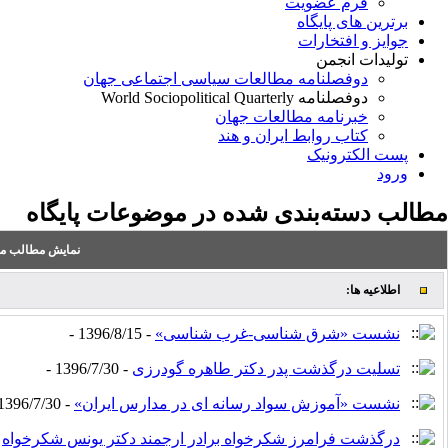
فرم عضویت
برترین های پایگاه
جوایز و افتخارات
تولیدات انجمن
دوفصلنامه مطالعات سیاسی اجتماعی جهان
دوفصلنامه World Sociopolitical Quarterly
خبرنامه مطالعات جهان
کتاب روابط ایران و هند
پست الکترونیک
ورود
مطالب دسته‌بندی شده در موضوعات پایگاه
نمایش مطالب من
اطلاعیه ها:
نشست «شرق شناسی-غرب شناسی»
- 1396/8/15 -
تسلیت درگذشت پدر دکتر طاهره گودرزی
- 1396/7/30 -
نشست «آموزش سواد رسانه ای در مدارس ایران»
- 1396/7/30 -
درگذشت فرامرز شکرخواه برادر ارجمند دکتر یونس شکرخواه
 -