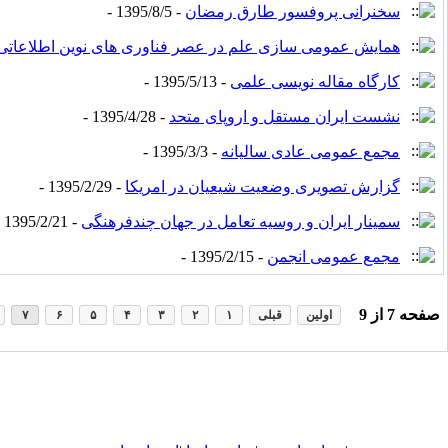
سخنرانی پروفسور طارق رمضان
- 1395/8/5 -
همایش عمومی سازی علم در عصر فناوری های نوین اطلاعاتی 
کارگاه مقاله نویسی علمی
- 1395/5/13 -
نشست ایران مستقل و اروپای متحد
- 1395/4/28 -
مجمع عمومی عادی سالیانه
- 1395/3/3 -
گزارش تصویری وضعیت شیعیان در امریکا
- 1395/2/29 -
سمینار ایران و روسیه تعامل در جهان چندفرهنگی
- 1395/2/21 -
مجمع عمومی انجمن
- 1395/2/15 -
صفحه
7
از
9
اولین
قبلی
۱
۲
۳
۴
۵
۶
۷