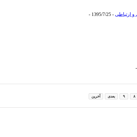
و ارتباطی
- 1395/7/25 -
۸
۹
بعدی
آخرین