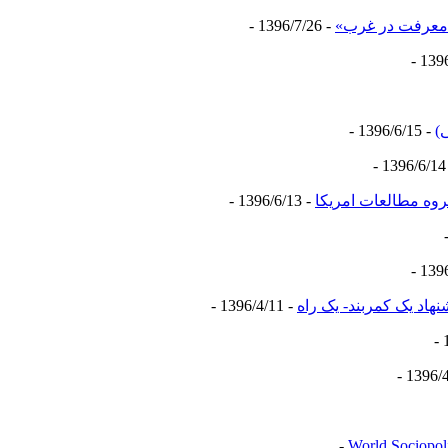
 معرفت در غرب»
- 1396/7/26 -
)
- 1396/6/15 -
- 
روه مطالعات امریکا
- 1396/6/13 -
اد یک کمربند- یک راه
- 1396/4/11 -