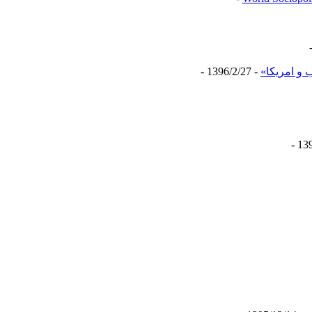
و امریکا»
- 1396/2/27 -