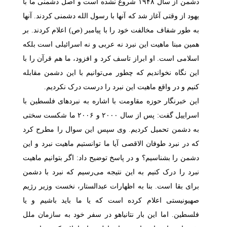
دشمن از سال ۱۹۴۸ شروع نشده است و اصل دشمنی ما با
یهود از وقتی آغاز شد که آنها با رسول الله دشمنی کردند. آنها
به طور شفاف مخالفت خود را با پیامبر (ص) اعلام کردند. بر
همین مبنا ماهیت این نبرد نه عربی و نه اسرائیلی است بلکه
اسلامی است. او ابراز تاسف کرد و افزود، ما هم قرآن را با
این نگاه نخواندیم که چطور می‌توانیم با این دشمن مقابله
کنیم و در واقع ماهیت این نبرد را درست درک نکردیم.
این خبرنگار حوزه مقاومت با اشاره به نبردهای فلسطین با
اسراییل گفت: پس از سال ۲۰۰۰ و ۲۰۰۶ ما شکست سختی
به دشمن تحمیل کردیم. وی سپس این سوال را مطرح کرد
که در نبرد طوفان الاقصی آیا ما توانستیم ماهیت نبرد و این
دشمن را بشناسیم؟ و در پاسخ توضیح داد: اگر بتوانیم ماهیت
نبرد را درک کنیم به این نتیجه می‌رسیم که نبرد با دشمن
برای بقا است. بنا به اظهارات عبدالستار، نخست وزیر رژیم
صهیونیستی اعلام کرده است که یا ما باید باشیم و یا
فلسطین. اما این بار نتانیاهو در سفر خود به سازمان ملل