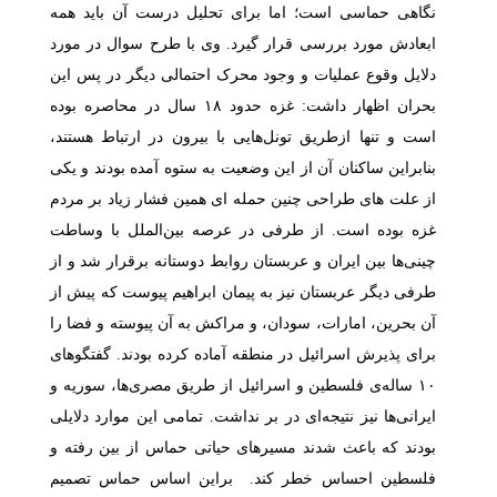
نگاهی حماسی است؛ اما برای تحلیل درست آن باید همه
ابعادش مورد بررسی قرار گیرد. وی با طرح سوال در مورد
دلایل وقوع عملیات و وجود محرک احتمالی دیگر در پس این
بحران اظهار داشت: غزه حدود
۱۸
سال در محاصره بوده
است و تنها ازطریق تونل‌هایی با بیرون در ارتباط هستند،
بنابراین ساکنان آن از این وضعیت به ستوه آمده بودند و یکی
از علت های طراحی چنین حمله ای همین فشار زیاد بر مردم
غزه بوده است. از طرفی در عرصه بین‌الملل با وساطت
چینی‌ها بین ایران و عربستان روابط دوستانه برقرار شد و از
طرفی دیگر عربستان نیز به پیمان ابراهیم پیوست که پیش از
آن بحرین، امارات، سودان، و مراکش به آن پیوسته و فضا را
برای پذیرش اسرائیل در منطقه آماده کرده بودند. گفتگوهای
۱۰
ساله‌ی فلسطین و اسرائیل از طریق مصری‌ها، سوریه و
ایرانی‌ها نیز نتیجه‌ای در بر نداشت. تمامی این موارد دلایلی
بودند که باعث شدند مسیرهای حیاتی حماس از بین رفته و
فلسطین احساس خطر کند. براین اساس حماس تصمیم