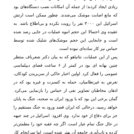
زیادی ایجاد کردند؛ از جمله آن امکانات نصب دستگاه‌های بود
که مانع اصابت موشک می‌شدند. چطور ممکن است ارتش
اسرائیل این
۳۰۰۰
نفر را رویت نکرده و بی‌اطلاع باشد. به
عقیده وی احتمالا این حجم انبوه عملیات در جایی رصد شده
است و جابجایی این حجم موشک‌های شلیک شده توسط
حماس نیز کار ساده‌ای نبوده است.
پس از این عملیات، نتانیاهو که به بیان دکتر شعرباف منتظر
چنین بهانه ای بود در کمتر از
۶
ساعت فضای دیپلماسی
عمومی را فعال کرد. اولین اخبار حاکی از سربریدن کودکان،
تعرض به غیرنظامیان، حمله به کنسرت و غیره بود که در
اذهان مخاطبان تصاویر نفی از حماس را بازنمایی می‌کرد.
گمان برخی این بود که با ورود ایران به صحنه، جنگ به پایان
خواهد رسید، درحالی که ایران قصد ورود به جنگ مستقیم را
جز برای دفاع از خود ندارد. وی افزود: اسرائیل در چند جبهه
در حال جنگ تمام عیار است. اگر چه عقبه خود را مطمئن‌تر
کرده و تاب
آوری جامعه آن بهتر شده است، اما سرانجام کار