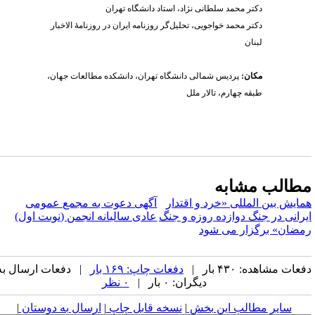
دکتر محمد سلطانی نژاد، استاد دانشگاه تهران
دکتر محمد خواجویی، تحلیل‌گر روزنامه ایران در روزنامۀ الاخبار
لبنان
مکان:
پردیس شمالی دانشگاه تهران، دانشکده مطالعات جهان،
طبقه چهارم، تالار ملل
طالب مشابه
مایش بین المللی «خرد و اقتدار
آگهی دعوت به مجمع عمومی
یرانی در جنگ دوازده روزه و جنگ
عادی سالیانه انجمن (نوبت اول)
مضان» برگزار می شود
عات مشاهده: ۴۳۰ بار |
دفعات چاپ: ۱۶۹ بار
| دفعات ارسال به
دیگران: ۰ بار |
۰ نظر
سایر مطالب این بخش
|
نسخه قابل چاپ
|
ارسال به دوستان
|