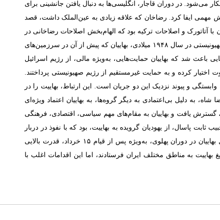
ار می‌شود. در دوران قاجار، انگلیسی‌ها به دنبال یافتن جانشینی برای
نقش مهمی ایفا کرد. رضاخان که علاقه زیادی به عین‌الملک داشت، قصد
ن با آتاتورک و اصلاحات ترکیه بود که الهام‌بخش اصلاحات رضاخانی در
ایران شد. از سوی دیگر، فلسطین که قبله معنوی بهاییان محسوب می‌شود، از اهمیت ویژه‌ای برای این فرقه برخوردار است. پس از تأسیس رژیم صهیونیستی در سال ۱۹۴۸ میلادی، بهاییان که پیش از آن در سرزمین‌های
یی باعث شد که بهاییان حمایت‌هایی، به‌ویژه مالی، از رژیم اسرائیل
هاییان سکوت اختیار کرده و به حمایت غیرمستقیم از رژیم صهیونیستی پرداختند.
وابستگی و پیوند نزدیک این دو جریان است. این ارتباط، بهاییت را در
، به دلیل بی‌اعتمادی به دیگر گروه‌ها، به بهاییان اعتماد ویژه‌ای
از حالت غیرعلنی در زمان رضاخان به حالت آشکار تغییر یافت. این نفوذ از صدر تا ذیل حکومت، به‌ویژه پس از کودتای ۲۸ مرداد، گسترش یافت و بهاییان به مقام‌های مهم سیاسی، اقتصادی، فرهنگی
 ثابت پاسال، از یهودیان گرویده به بهاییت، بود که با نفوذ در دربار
پهلوی به یکی از ثروتمندترین سرمایه‌داران تبدیل شد. او نقش کلیدی در تأسیس و مدیریت شرکت‌ها، از جمله تلویزیون ملی ایران، داشت. محفل بهاییان در دوران پهلوی، به‌ویژه پس از قیام ۱۵ خرداد، قدرت بالایی
غ بهاییت به مناطق مختلف ایران فرستادند، اما این اقدامات اغلب با