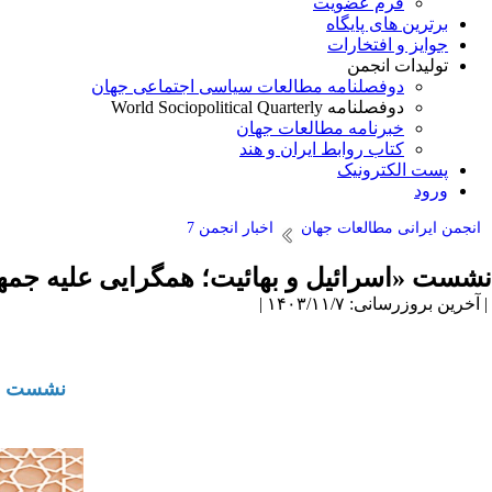
فرم عضویت
برترین های پایگاه
جوایز و افتخارات
تولیدات انجمن
دوفصلنامه مطالعات سیاسی اجتماعی جهان
دوفصلنامه World Sociopolitical Quarterly
خبرنامه مطالعات جهان
کتاب روابط ایران و هند
پست الکترونیک
ورود
انجمن ایرانی مطالعات جهان
اخبار انجمن 7
نشست «اسرائیل و بهائیت؛ همگرایی علیه جمه
| آخرین بروزرسانی: ۱۴۰۳/۱۱/۷ |
نشست «