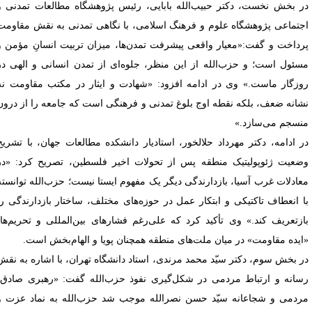
ر بخش نخست، دکتر حبیب‌الله بابایی، رئیس پژوهشگاه مطالعات تمدنی و
جتماعی پژوهشگاه علوم و فرهنگ اسلامی، با نگاهی تمدنی به نقش مقاومت
رداخت و گفت:«معیار واقعی پیشرفت تمدن‌ها، میزان تربیت انسانِ مؤمن و
سئول است؛ و حزب‌الله از این منظر، جلوه‌ای از تمدن انسانی و الهی در
وزگار ماست.» وی در ادامه افزود: «شهادت و ایثار در مکتب مقاومت نه
شانه ضعف، بلکه نقطه اوج بلوغ تمدنی و فرهنگی است که جامعه را از درون
نسجم می‌سازد.»
ر ادامه، دکتر مهرداد حلالخور، استادیار دانشکده مطالعات جهان، با تشریح
ضعیت ژئوپولیتیک منطقه پس از تحولات اخیر فلسطین، تصریح کرد: «در
عادلات غرب آسیا، بازدارندگی دیگر یک مفهوم ایستا نیست؛ حزب‌الله توانسته
ا انعطاف تاکتیکی و ابتکار عمل در حوزه‌های مختلف، ساختار بازدارندگی را
ازتعریف کند.» وی تأکید کرد که علی‌رغم فشارهای بین‌المللی و تحریم‌ها،
ایده مقاومت» در میان ملت‌های منطقه همچنان پویا و الهام‌بخش است.
ر بخش سوم، دکتر سیّد محمد مرندی، استاد دانشگاه تهران، با اشاره به نقش
سانه و ارتباط مردمی در شکل‌گیری نفوذ حزب‌الله گفت: «رهبری صادق،
ردمی و شجاعانه سیّد حسن نصرالله موجب شد حزب‌الله به نماد عزت و