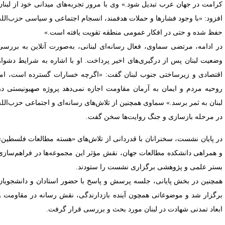
رامت در جهان عرب تبدیل شود.» وی با مرور تجربه‌های میدانی خود از لبنان
فزود: «با وجود فشارها و حملات هدفمند، انسجام اجتماعی و سیاسی حزب‌الله
فظ شده و حتی در افکار عمومی منطقه تقویت یافته است.»
ر ادامه، مرتضی سماوی، فعال رسانه‌ای لبنانی، به‌صورت آنلاین به بررسی
ضعیت لبنان پس از درگیری‌های اخیر پرداخت. او با اشاره به شرایط دشوار
قتصادی و زیرساختی جنوب لبنان گفت: «اگرچه خسارات گسترده است، اما
وحیه مردم و ایمان به آرمان مقاومت اجازه نمی‌دهد پروژه صهیونیستی در
بنان به ثمر برسد.» سماوی همچنین از تلاش‌های رسانه‌ای و اجتماعی حزب‌الله
ر مرحله بازسازی و جنگ روایت‌ها سخن گفت.
ر پایان نشست، سخنرانان با قدردانی از تلاش‌های «هسته مطالعات فلسطین»
 همراهی دانشکده مطالعات جهان، نقش مؤثر این مجموعه‌ها در فراهم‌سازی
ستر علمی و پژوهشی برگزاری نشست را ستودند.
مچنین در بخش پایانی، جلسه پرسش‌ و پاسخ با حضور استادان و دانشجویان
رگزار شد و موضوعاتی همچون آینده بازدارندگی، نقش رسانه در مقاومت و
بعاد تمدنی شهادت در لبنان مورد بحث و بررسی قرار گرفت.