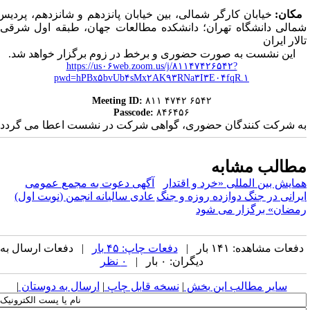
کان:
خیابان کارگر شمالی، بین خیابان پانزدهم و شانزدهم، پردیس
مالی دانشگاه تهران؛ دانشکده مطالعات جهان، طبقه اول شرقی،
الار ایران
این نشست به صورت حضوری و برخط در زوم برگزار خواهد شد.
https://us۰۶web.zoom.us/j/۸۱۱۴۷۴۲۶۵۴۲?
pwd=hPBx۵bvUb۴sMx۲AK۹۳RNa۳I۳E۰۴fqR.۱
Meeting ID:
۸۱۱ ۴۷۴۲ ۶۵۴۲
Passcode:
۸۴۶۴۵۶
ه شرکت کنندگان حضوری، گواهی شرکت در نشست اعطا می گردد.
طالب مشابه
مایش بین المللی «خرد و اقتدار
آگهی دعوت به مجمع عمومی
یرانی در جنگ دوازده روزه و جنگ
عادی سالیانه انجمن (نوبت اول)
مضان» برگزار می شود
فعات مشاهده: ۱۴۱ بار |
دفعات چاپ: ۴۵ بار
| دفعات ارسال به
دیگران: ۰ بار |
۰ نظر
سایر مطالب این بخش
|
نسخه قابل چاپ
|
ارسال به دوستان
|