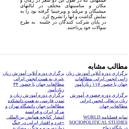
فیلمهایی که در طول این دو سفر در زمان و
مکان و مناسبتهای مختلف در ایالتهای
میشیگان و مریلند و ویرجینیا گرفته بود را به
نمایش گذاشت و آنها را تشریح کرد.
در پایان شرکت کنندگان در جلسه به طرح
سوالات خود پرداختند.
طالب مشابه
رگزاری دوره آنلاین آموزش زبان
برگزاری دوره آنلاین آموزش زبان
اپنی انجمن ایرانی مطالعات
عبری به همت انجمن ایرانی
ان با حضور ۱۱۷ زبان‌آموز
مطالعات جهان با حضور ۳۴
زبان‌آموز
رگزاری دوره حضوری آموزش
برگزاری دوره آموزش زبان و
بان پرتغالی انجمن ایرانی
تمدن فارسی به همت دانشکده
طالعات جهان
مطالعات جهان دانشگاه تهران و
مرکز ایران و فرانسه
نمایه فصلنامه WORLD
انتشار کتابچه همایش بین‌المللی
SOCIOPOLITICAL STUDIE
«خرد و اقتدار ایرانی در جنگ
در پایگاه دواج
دوازده‌روزه و جنگ رمضان»