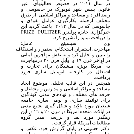
در سال ۲۰۱۱ در خصوص فعالیتهای غیر
قانونی پلیس شهر نیویورک در جاسوسی و
رصد افراد و مساجد و مراکز اسلامی از طرق
مختلف ازجمله بکارگیری عوامل نفوذی و
جاسوسی که در سال ۲۰۱۲ باعث گردید این
خبرگزاری جایزه پولیتزر PRIZE PULITZER
را دریافت نماید را تشریح کرد.
وی سپسپنج عامل:
مهاجرت، استقرار، استحکام، استمرار و استنکاف
را تبیین و تحلیل کرد و به نقش مهاجرین لبنانی
در اواخر قرن ۱۹ و اوایل قرن ۲۰ درمهاجرت
به آمریکا بویژه میشیگان برای تجارت و
اشتغال در کارخانه اتومبیل سازی فورد
پرداخت.
همچنین در این قالب تحلیلی موضوع ایجاد
مساجد و مراکز اسلامی و مدارس و مشاغل و
حرفه های مختلف و نهادهای مدنی گوناگون
برای توانمند سازی و بومی سازی جامعه
شیعیان مورد تاکید و شکل گیری تشیع مدنی
در ایالات متحده آمریکا در قرن ۲۰ و ۲۱ در این
رهگذر مورد نقد و بررسی مدیر گروه
مطالعات آمریکا، قرار گرفت .
دکتر حسینی در پایان گزارش خود، عکس و