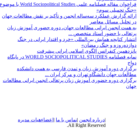
فراخوان مقاله فصلنامه علمی World Sociopolitical Studies با موضوع
جنگ تحمیلی سوم»
رائه گزارش عملکرد سه‌ساله انجمن و تأکید بر نقش مطالعات جهان
ر تحلیل مسائل معاصر
ه همت انجمن ایرانی مطالعات جهان، دوره حضوری آموزش زبان
رتغالی با حضور استاد متخصص ...
نتشار کتابچه همایش بین‌المللی «خرد و اقتدار ایرانی در جنگ
وازده‌روزه و جنگ رمضان»
انزدهمین کنفرانس الگوی اسلامی ایرانی پیشرفت
نمایه فصلنامه WORLD SOCIOPOLITICAL STUDIES ‌در پایگاه
واج
رگزاری دوره آموزش زبان و تمدن فارسی به همت دانشکده
طالعات جهان دانشگاه تهران و مرکز ایران ...
رگزاری دوره حضوری آموزش زبان پرتغالی انجمن ایرانی مطالعات
هان
|
درباره
انجمن
|
تماس با ما
|
اعضاء
هیات مدیره
All Right Reserved.