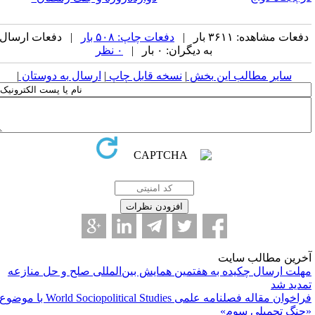
فعات مشاهده: ۳۶۱۱ بار |
دفعات چاپ: ۵۰۸ بار
| دفعات ارسال
به دیگران: ۰ بار |
۰ نظر
سایر مطالب این بخش
|
نسخه قابل چاپ
|
ارسال به دوستان
|
خرین مطالب سایت
هلت ارسال چکیده به هفتمین همایش بین‌المللی صلح و حل منازعه
مدید شد
فراخوان مقاله فصلنامه علمی World Sociopolitical Studies با موضوع
جنگ تحمیلی سوم»