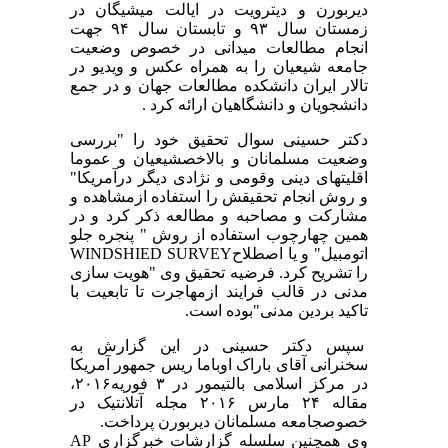
دیربورن و دیترویت در ایالت میشیگان در
زمستان سال ۹۳ و تابستان سال ۹۴ جهت
انجام مطالعات میدانی در خصوص وضعیت
جامعه شیعیان را به همراه عکس و ویدیو در
تالار ایران دانشکده مطالعات جهان و در جمع
دانشجویان و دانشگاهیان ارائه کرد .
دکتر حسینی سوال تحقیق خود را "بررسی
وضعیت مسلمانان و بالاخصشیعیان و عموما
اقلیتهای دینی وقومی و نژادی دیگر درآمریکا"
و روش انجام تحقیقش را استفاده ازمشاهده و
مشارکت و مصاحبه و مطالعه ذکر کرد و در
همین چهارچوب استفاده از روش " پنجره جلو
اتومبیل" و یا اصطلاحWINDSHIED SURVEY
را تشریح کرد. فرضیه تحقیق وی "هویت سازی
مدنی در قالب فرایند ازمهاجرت تا تابعیت با
تاکید بردین مدنی"بوده است.
سپس دکتر حسینی در این گزارش به
سخنرانی آقای باراک اوباما ریس جمهور آمریکا
در مرکز اسلامی بالتیمور در ۳ فوریه۲۰۱۶،
مقاله ۲۴ مارس ۲۰۱۶ مجله آتلانتیک در
خصوصجامعه مسلمانان دیربورن پرداخت.
وی همچنین سلسله گزارشات خبرگزاری AP