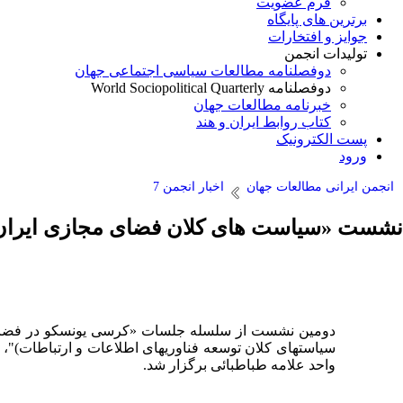
فرم عضویت
برترین های پایگاه
جوایز و افتخارات
تولیدات انجمن
دوفصلنامه مطالعات سیاسی اجتماعی جهان
دوفصلنامه World Sociopolitical Quarterly
خبرنامه مطالعات جهان
کتاب روابط ایران و هند
پست الکترونیک
ورود
انجمن ایرانی مطالعات جهان
اخبار انجمن 7
نشست «سیاست های کلان فضای مجازی ایران»
دومین نشست از سلسله جلسات «کرسی یونسکو در فضای م
واحد علامه طباطبائی برگزار شد.