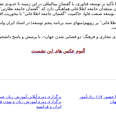
قاسمی اضافه کرد: سند «چشم‌انداز ۱۴۰۴» نیز با تأکید بر توسعه فناوری، با گفتمان بین­المللی در ا
ن منتقدان جامعه اطلاعاتی هماهنگی دارد که "گفتمان جامعه نظارتی" ا
ه توسعه صنعت فاوا، حاکمیت "گفتمان جامعه اطلاعاتی" با محوریت اقتصا
اعاتی" بر روی­هم(منهای سند برنامه پنجم توسعه) در اسناد ایران و
ت.
ازی و فرهنگ: دو فضایی شدن جهان»، با پرسش و پاسخ دانشجویان 
آلبوم عکس های این نشست
بان‌آموز
برگزاری دوره آنلاین آموزش زبان عبری به
هان
برگزاری دوره آموزش زبان و تمدن ف
ایران و فرانسه