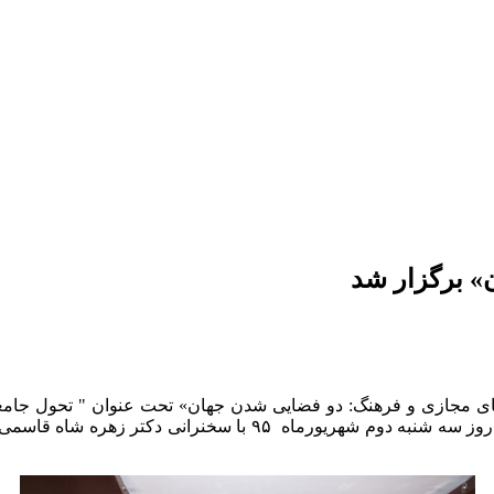
 برگزار شد
جازی و فرهنگ: دو فضایی شدن جهان» تحت عنوان " تحول جامعه 
سیاست­های کلان توسعه فناوری­های اطلاعات و ارتباطات)"، روز سه­ 