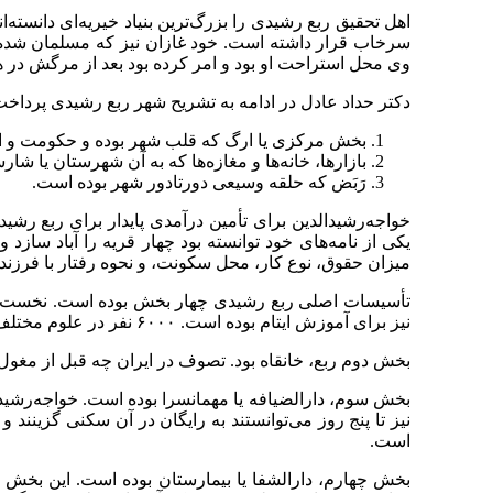
اهل تحقیق ربع رشیدی را بزرگ‌ترین بنیاد خیریه‌ای دانسته‌
سرخاب قرار داشته است. خود غازان نیز که مسلمان شده بود
وی محل استراحت او بود و امر کرده بود بعد از مرگش در هم
دکتر حداد عادل در ادامه به تشریح شهر ربع ‌رشیدی پردا
بخش مرکزی یا ارگ که قلب شهر بوده و حکومت و اهال
بازارها، خانه‌ها و مغازه‌ها که به آن شهرستان یا شا
رَبَض که حلقه وسیعی دورتادور شهر بوده است.
خواجه‌‌رشیدالدین برای تأمین درآمدی پایدار برای ربع رش
یکی از نامه‌های خود توانسته بود چهار قریه را آباد ساز
میزان حقوق، نوع کار، محل سکونت، و نحوه رفتار با فرزندا
تأسیسات اصلی ربع رشیدی چهار بخش بوده است. نخست، 
نیز برای آموزش ایتام بوده است. ۶۰۰۰ نفر در علوم مختلف از جمله علوم دینی، طب، آموزش‌های مقدماتی و حرفه‌آموزی در آن زندگی و مشغول به تحصیل بودند.
بخش دوم ربع، خانقاه بود. تصوف در ایران چه قبل از مغول و
بخش سوم، دارالضیافه یا مهمانسرا بوده است. خواجه‌‌رشی
نیز تا پنج روز می‌توانستند به رایگان در آن سکنی گزینند 
است.
بخش چهارم، دارالشفا یا بیمارستان بوده است. این بخش ن