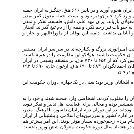
دکتر حداد پیش از ورود به بحث اصلی، به بیان زمینه تاریخی آن دوران پرداخت. در اوایل قرن هفتم مغولان از دشت‌های شمالی به ایران هجوم آورند و در پاییز ۶۱۶ ﻫ.ق. چنگیز به ایران حمله
دن وارد کرد جبران‌پذیر نبود و نیست. حمله مغول کمر تمدن
لان بازیابد. ایران مهد علم، دانش، فلسفه، تفکر و تمدن
 حیوانات نیز رحم نکرد و همه را از دم تیغ گذراند. آنچنان
دانی نداشت. دامنه این توفان از ماوراء‌النهر و بخارا و
فت امپراتوری بزرگ و یکپارچه‌ای در سراسر ایران مستقر
ر آن حکومت داشتند. هولاکو این مقاومت را در هم شکست
و آخرین حاکم اسماعیلیه را کشت. دانشمندانی نیز که در آنجا ساکن بودند متفرق شدند. هولاکو در ایران حکومت ایلخانان را تأسیس کرد که از ۶۵۴ تا ۷۳۶ ﻫ.ق. بر منطقه وسیعی در ایران
حکومت کردند. پادشاهان سلسله ایلخانی به قرار زیر بودند: ۶۵۴ تا ۶۶۳ ﻫ.ق. هولاکو، ۶۶۳ تا ۶۸۰ ﻫ.ق. آباقا، ۶۸۱ تا ۶۸۳ ﻫ.ق. سلطان احمد تگودار، ۶۸۳ تا ۶۹۰ ﻫ.ق. ارغون خان، ۶۹۰ تا ۶۹۳
ن اسلام آوردند. رشید‌الدین فضل‌الله از حدود ۶۹۸ در دوران غازان تا ۷۱۸ ﻫ.ق. در دستگاه ایلخانان وزیر بود؛ یعنی در یک‌چهارم دوران حکومت این
نیان را مغلوب کردند، اشخاصی وارد صحنه شدند و خود را به
شیر بوده و مجالی برای فعالیت اهل تدبیر و تفکر نبوده
ه‌اند. در این دوران دوم ایرانیان دلسوز، بافرهنگ، مدیر،
 در اداره کشور و سرزمین‌های اسلامی و پشتیبانی از ایران
م مردم زخم‌خورده بسیار مؤثر بودند. این امر پیش‌تر هم
رانی در هشتاد سال دوره حکومت مغولان شش وزیر به‌دست