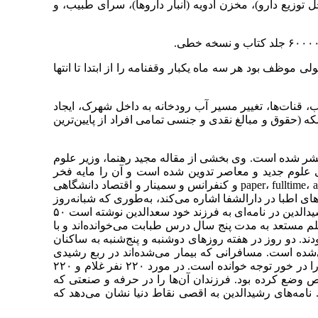
توزیع دارو)، مخزن‌ ادویه (انبار داروها)، سرای طبیب، و
موظف بود هر سه ماه یکبار وقفنامه را از ابتدا تا انتها
آب، قنات‌ها، تغییر مسیر آب رودخانه به داخل شهرک، ایجاد
ه (حقوق و مبالغ نقدی و جنسی تمامی افراد از پایین‌ترین
 همایشی درباره خواجه‌رشید‌الدین ایراد و منتشر شده است. وی بخشی از مقاله مجید رهنما، وزیر علوم
ای علوم جدید و معاصر تدوین شده است و آن را مایه فخر
ایرانیان خواند. قرن‌ها پیش از آنکه اصطلاحات فرهنگی‌ای مثل paper، fulltime، academic exchange، library sciences، department، sandwich courses و کنفرانس و سمینار و اقتصاد دانشگاهی
اطبا در دارالشفا اشاره می‌کند، به‌طوری که شبانه‌روز
طبیب، دانشجو و داروساز در دارالشفا حضور داشته باشند. هر طبیب باید به دو متعلم درس طبابت و داروسازی می‌داده است. رشید‌الدین در نامه‌ای به فرزند خود سعدالدین نوشته است ۵۰
 شام و دیگر ولایات در ربع رشیدی حضور داشتند و پیش هر طبیب ۱۰ نفر از طالبان علم مستعد به مدت پنج سال درس طبابت می‌خوانده‌اند و با
دند. دو روز در هفته روزهای دوشنبه و پنج‌شنبه به ساکنان
ی‌شده است. مسافرانی که بیمار می‌شده‌اند در ربع رشیدی
معالجه می‌شدند و پس از بهبود به مسیر خود ادامه می‌دادند. همچنین، رهنما در این مقاله از نظر حرفه‌آموزی نیز کار رشید‌الدین را در خور توجه خوانده است. در مورد ۲۲۰ نفر غلام و ۲۲۰
اص وضع کرده بود. فرزندان آن‌ها را در حرفه و صنعتی که
 نامه‌های رشید‌الدین به اقصی نقاط دنیا نشان می‌دهد که