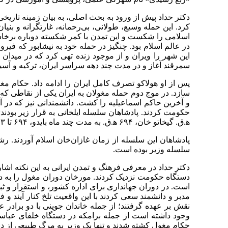
کرد. این حمله وسیع، طولانی، بی‌رحمانه، غارتگرانه و بنیا
اسلامی را شکست و این تمدن با کمر شکسته دوباره برخاست 
در عالم اسلام بود. چنگیز در حمله خود به نیشابور که فیروز
این شهر را ویران و از موجود زنده تهی کرد که در میدان م
سمرقند آغاز و در مدت چند دهه سراسر ایران، ترکیه و آسیای صغیر را در
پس از او هولاکو تصرف کامل ایران را ادامه داد. حکام م
سازد. در موج دوم حمله مغولان به ایران یکی از نقاطی 
ﻫ.ق. گیخاتو خان، ۶۹۴ ﻫ.ق. به مدت چند ماه بایدو، ۶۹۴ تا ۷۰۳ ﻫ.ق. غازان‌خان، ۷۰۳ تا ۷۱۶ ﻫ.ق. الجایتو، ۷۱۶ تا ۷۳۶ ﻫ.ق. ابوسعید بهادرخان.
سلسله وزیر بوده است.
دکتر حداد در معرفی فرهنگ و تمدن ایرانی به این نکته اشار
دستگاه حکومت نزدیک کردند. مورخان دوران مغول را به دو
است. در دوران جهانداری برای اداره کشور، و استقرار و ثبا
مدبر و دانشمند سعی کردند با این واقعیت تلخ کنار آیند و 
نقش بر عهده گرفتند؛ از جمله خاندان جوینی با دو برادر 
وجود داشته است از جمله برامکه در دستگاه خلفای عباسی
حکام مغول کشته شدند و تنها یک وزیر به مرگ طبیعی از دن