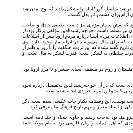
 در هند سلسله گورکانیان را تشکیل دادند که اوج تمدن هند
‌ای آرام برای کشت‌وکار بدل گشت.
 بود که نقش بسیار مؤثری نیز داشت. طبیبی حاذق و صاحب
ری نیز تسلط داشت. خواجه رشیدالدین مؤلفی پرکار بود. از
وی اطلاعات مردم آسیا درباره مردم اروپا بیش از اطلاعات
 که برای مثال می‌نویسد در ایرلند مار وجود ندارد. وی
تاریخ گفته نشده که این ثروت هنگفت را با زور و ظلم از
د: «قدرت سلطان به لشکر است؛ قدرت لشکر به مال است؛ و
منستان و روم در منطقه آسیای صغیر و تا مرز اروپا بود.
دی است که در آن خواجه‌رشیدالدین به‌تفصیل درباره نحوه
نی کنند و این امر تا حدودی انجام شده است.
فحه نوشت. این وقفنامه یکبار چاپ عکسی شده است. دگر
 یکی از اسناد معتبر و مهم تاریخ فرهنگ ما معرفی کرد.
روزی که قبلاً جزو هند بود به‌چاپ رسید و حاوی پنجاه و چند نامه است.
ی که اهل ادبیات و زبان فارسی بود به نام مولانا احمد
.