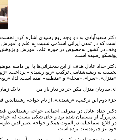
دکتر سعیدآبادی به دو وجه ربع رشیدی اشاره کرد. نخست
است که در تمدن ایرانی-اسلامی نسبت به علم و آموزش و
یونسکو رسیده است.
دکتر حداد عادل هدف از این سخنرانی‌ها با این دامنه مو
نخست به ریشه‌شناسی ترکیب «ربع رشیدی» پرداخت. «رَبع» 
«منزل»، «سرا»، «محله» و «منطقه» آمده است. لذا، «ربع
ای ساربان منزل مکن جز در دیار یار من تا یک زمان زاری
جزء دوم این ترکیب، «رشیدی»، از نام خواجه رشیدالدین ف
پدربزرگ او مسلمان شده بود و جای شکی نیست که خواجه‌ رش
در قلاع اسماعیلیه در الموت همکار خواجه نصیرالدین طوسی 
خود نیز چیره‌دست بوده است.
«ربع رشیدی» نام شهرکی علمی، پژوهشی و آموزشی در کنار