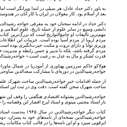
به باور دکتر حداد عادل، هر سیلی در ابتدا ویرانگر است ام
بعد از اسلام بود. کار مغولان در ایران با کار آنان در هن
دکتر حداد در ادامه سخنان خود به معرفی خواجه ‌رشیدالد
دانشی وسیع در سایر علوم از جمله تاریخ، علوم اسلامی و ک
مهم‌ترین تألیفات او جامع‌التواریخ است که بزرگ‌ترین کتا
مردم اروپا از مردم آسیا بوده است. جزییات این اطلاعات
وزیری توانا و دارای ثروت و مکنت حیرت‌انگیزی بوده است.
مردم گرفته باشد، بلکه با تدبیر و حسن رابطه و مدیریت 
قدرت لشکر و مال به عدل به رعیت است.» خواجه‌رشیدالدین ع
هولاکو حاکم سرزمین پهناوری از آمودریا در شمال ماوراءا
خواجه‌رشیدالدین در دوره‌ای با مشارکت سعدالدین ساوجی و
از جمله اقدامات خیر خواجه‌رشیدالدین ساخت شهرک علمی رب
ساخت شهرک سخن گفته است. دقت وی در ثبت این اسناد به‌ق
خواجه‌رشیدالدین پشتوانه اقتصادی هنگفتی را وقف این 
بار استاد مجتبی مینوی و استاد ایرج افشار این وقفنامه را
کتاب دیگر خواجه‌ر
خواجه‌رشیدالدین نسخه‌ای از نامه‌های خود به پسران، دو
ابرقویی سپرد و او این نامه‌ها را در قالب کتاب مکاتبات 