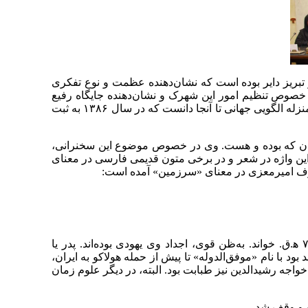
بریز دایر بوده است که نشان‌دهنده عظمت و نوع تفکری
خصوص تنظیم امور این شهرک و نشان‌دهنده جایگاه رفیع
وقف در کشور به‌خصوص در حوزه علم، آموزش و پژوهش. وی از آن به‌عنوان الگویی برای ایران امروز نام برد و اهمیت آن را به‌منزله الگویی جهانی تا آنجا دانست که در سال ۱۳۸۶ به ثبت
آنچنان که بوده و هست. وی در خصوص موضوع این سخنرانی،
این واژه در شعر و در برخی متون قدیمی فارسی در معنای
روف امیرمعزی در معنای «سرزمین» آمده است:
دکتر حداد عادل در معرفی اجمالی خواجه ‌رشیدالدین فضل‌الله تولد وی را در حدود ۶۴۸ ﻫ.ق. در همدان و مرگ وی را در ۷۱۸ ﻫ.ق. خواند. به‌ظن قوی، اجداد وی یهودی بوده‌اند. پدر یا
با نام «موفق‌الدوله» تا پیش از حمله هولاکو به ایران،
اجه رشیدالدین نیز طبابت بود. البته، در دیگر علوم زمان
 و وقف شد.