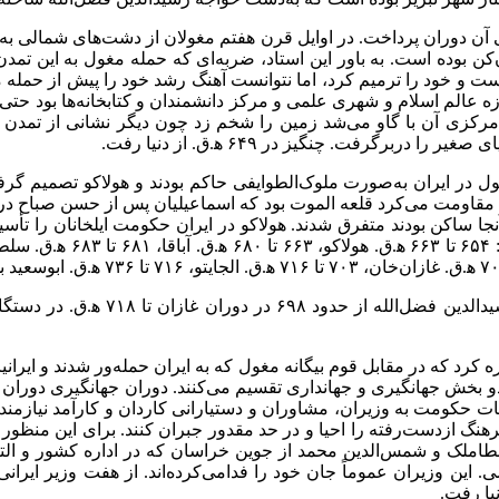
ن‌کن بوده است. به باور این استاد، ضربه‌ای که حمله مغول به این تم
و خود را ترمیم کرد، اما نتوانست آهنگ رشد خود را پیش از حمله مغو
ه عالم اسلام و شهری علمی و مرکز دانشمندان و کتابخانه‌ها بود حتی به
رکزی آن با گاو می‌شد زمین را شخم زد چون دیگر نشانی از تمدن و آبا
برگرفت. چنگیز در ۶۴۹ ﻫ.ق. از دنیا رفت.
غول در ایران به‌صورت ملوک‌الطوایفی حاکم بودند و هولاکو تصمیم گر
که مقاومت می‌کرد قلعه الموت بود که اسماعیلیان پس از حسن صباح د
پادشاهان این سلسله از زمان غازان‌خا
ه کرد که در مقابل قوم بیگانه مغول که به ایران حمله‌ور شدند و ایرا
 بخش جهانگیری و جهانداری تقسیم می‌کنند. دوران جهانگیری دوران شم
ت حکومت به وزیران، مشاوران و دستیارانی کاردان و کارآمد نیازمند بود
فرهنگ ازدست‌رفته را احیا و در حد مقدور جبران کنند. برای این منظور
عطاملک و شمس‌الدین محمد از جوین خراسان که در اداره کشور و التیا
. این وزیران عموماً جان خود را فدامی‌کرده‌اند. از هفت وزیر ای
یا رفت.