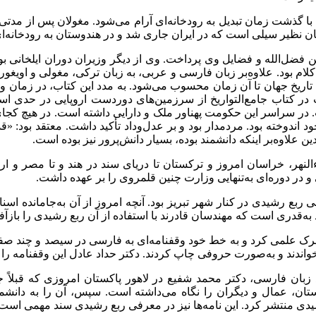
ا با گذشت زمان تبدیل به رودخانه‌ای آرام می‌شود. مغولان پس از مدتی
دوستان نظیر سیلی است که در ایران جاری شد و در هندوستان به رودخانه
ین فضل‌الله و فضایل وی پرداخت. وی از دیگر وزیران دوران ایلخانی
لام بود. علاوه‌بر زبان فارسی و عربی، به زبان ترکی، مغولی و اویغو
ب‌ تاریخ جهان تا آن زمان محسوب می‌شود. به مدد این کتاب، در زمان 
 در کتاب جامع‌التواریخ از سرزمین‌های دوردست اروپایی در حدی است
 در سراسر این حکومت پهناور ملک و دارایی داشته است. در هیچ کجای 
خود اندوخته بود. مردمدار بود و بر عدل‌وداد تأکید داشت. معتقد بو
لاوه‌بر اینکه دانشمند بوده، بسیار دانش‌پرور نیز بوده است.
لنهر، خراسان امروز و ترکستان تا دریای سند در هند و تا مصر و ار
 در دوره‌ای به‌تنهایی وزارت چنین قلمروی را بر عهده داشت.
ع رشیدی در کنار شهر تبریز بود. آنچه امروز از آن به‌جامانده اسنا
دری است که مهندسان قادرند با استفاده از آن ربع رشیدی را بازآفری
شهرک علمی کرد و به خط خود وقفنامه‌ای به فارسی در سیصد و چند ص
 خواندند و به‌صورت حروفی چاپ کردند. دکتر حداد عادل این وقفنامه را
شیدالدین در سال ۱۹۴۵ به‌دست استاد زبان فارسی، دکتر محمد شفیع در لاهور پاکستان ام
ستان، عمال و دیگران را نگاه می‌داشته است. سپس، آن را به دانشمند
رشیدی منتشر کرد. این نامه‌ها نیز در معرفی ربع رشیدی سند مهمی است