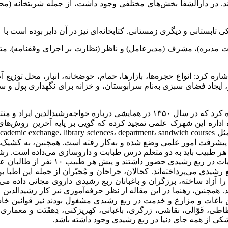
د. در دارالشفا بخش‌های مختلفی وجود داشت، از جمله شربتخانه (محل 
ری زمستانی. کتابخانه‌ای نیز در آن دایر بوده است با ۶۰۰۰۰ جلد کتاب و نسخه خطی.
مدیره)، مشرف (مدیرعامل) و ناظر (نظارت بر اجرای وقفنامه). متولی 
اره کرد: انواع حجره‌ها، بازارها، حمام، حوضخانه، انبار، محل توزیع 
ایجاد فضای سبزی به‌نام سرابوستان، و خزانه برای نگهداری پول و سک
دکتر حداد عادل به کتاب مجموعه‌ خطابه‌های تحقیقی اشاره کرد که در سال ۱۳۵۰ در
حوه اداره این شهرک علمی تمجید کرده که گویی بر پایه آخرین روش‌ه
رفت امور علمی وضع شده و به‌کار رفته است. همچنین، به کشیک‌های 
طبیب حاذق از اقصی بلاد هند، مصر، چین،
رشیدی می‌پرداخته‌اند. کحالان، جراحان و مُجبّران از جمله این اطبا بو
 را آزاد ساخته، برزگران و باغبانان ربع ‌رشیدی داروی مجانی داده م
داشتن باغات و مزارع و خدمت در ربع رشیدی مشغول بودند نیز قوانین خ
ی، قَوّالی، نقاشی، زرگری، باغبانی، کهریزکنی، دِهقَنَت و معماری.
شکی از همه جای دنیا در ربع رشیدی وجود داشته باشد.