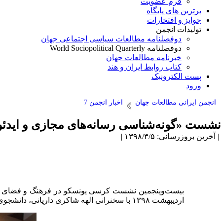
فرم عضویت
برترین های پایگاه
جوایز و افتخارات
تولیدات انجمن
دوفصلنامه مطالعات سیاسی اجتماعی جهان
دوفصلنامه World Sociopolitical Quarterly
خبرنامه مطالعات جهان
کتاب روابط ایران و هند
پست الکترونیک
ورود
انجمن ایرانی مطالعات جهان
اخبار انجمن 7
نشست «گونه‌شناسی رسانه‌های مجازی و ایدئول
| آخرین بروزرسانی: ۱۳۹۸/۳/۵ |
اردیبهشت ۱۳۹۸ با سخنرانی الهه شاکری داریانی، دانشجوی دکتری پژوهش هنر، پردیس هنرهای زیبای دانشگاه تهران، در تالار ایران دانشکده مطالعات جهان برگزار شد.